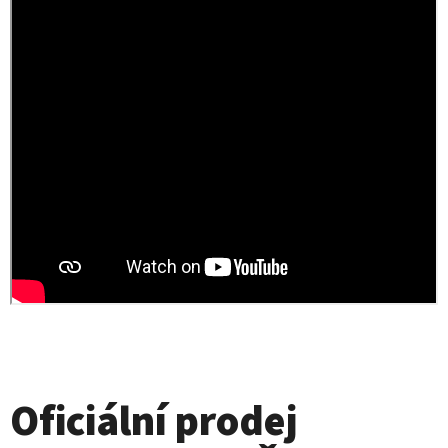
D
O
P
O
R
U
Č
U
J
E
M
E
Oficiální prodej