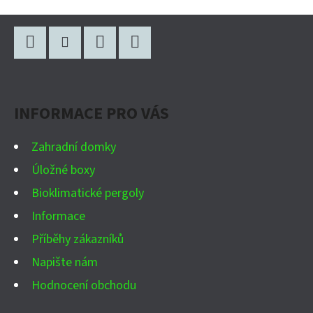
Z
Á
P
Facebook
Instagram
WhatsApp
YouTube
A
INFORMACE PRO VÁS
T
Í
Zahradní domky
Úložné boxy
Bioklimatické pergoly
Informace
Příběhy zákazníků
Napište nám
Hodnocení obchodu