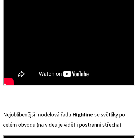
E
T
E
N
A
J
Í
T
?
Nejoblíbenější modelová řada
Highline
se světlíky po
HLEDAT
celém obvodu (na videu je vidět i postranní střecha).