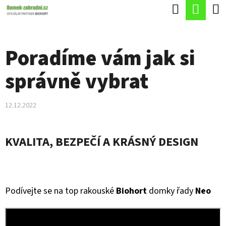
K
Hledat
Náku
Přejít
O
Zpět
Zpět
na
koší
Š
obsah
Poradíme vám jak si
Í
C
K
správně vybrat
O
P
12.12.2022
O
T
KVALITA, BEZPEČÍ A KRÁSNÝ DESIGN
Ř
E
B
Podívejte se na top rakouské
Biohort
domky řady
Neo
U
J