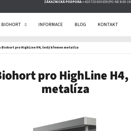
ZÁKAZNICKÁ PODPORA:
+420 720 630 659 (PO-NE 8:00-19
 BIOHORT
INFORMACE
BLOG
KONTAKT
O POTŘEBUJETE NAJÍT?
a Biohort pro HighLine H4, šedý křemen metalíza
HLEDAT
Biohort pro HighLine H4
metalíza
DOPORUČUJEME