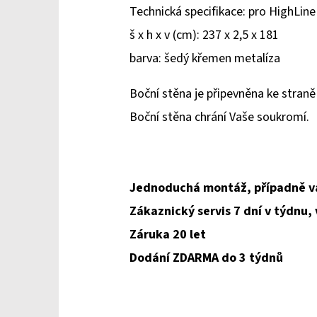
Technická specifikace: pro HighLin
š x h x v (cm): 237 x 2,5 x 181
barva: šedý křemen metalíza
Boční stěna je připevněna ke straně 
Boční stěna chrání Vaše soukromí.
Jednoduchá montáž, případně v
Zákaznický servis 7 dní v týdnu,
Záruka 20 let
Dodání ZDARMA do 3 týdnů