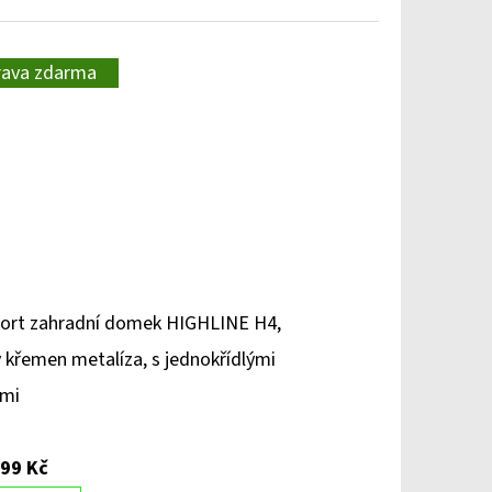
rava zdarma
ort zahradní domek HIGHLINE H4,
 křemen metalíza, s jednokřídlými
řmi
099 Kč