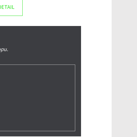
DETAIL
opu.