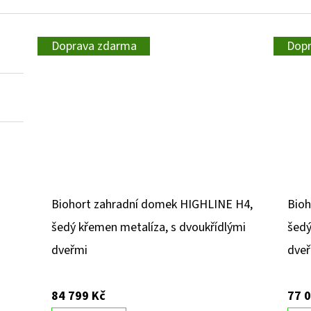
Doprava zdarma
Dop
Biohort zahradní domek HIGHLINE H4,
Bioh
šedý křemen metalíza, s dvoukřídlými
šedý
dveřmi
dve
84 799 Kč
77 