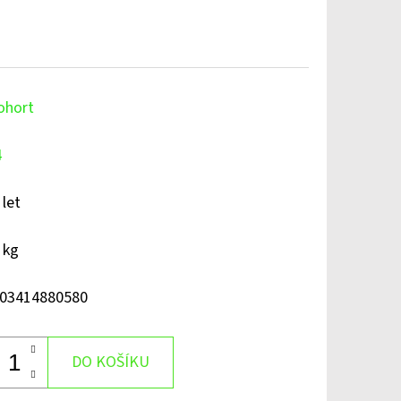
ohort
4
 let
 kg
03414880580
DO KOŠÍKU