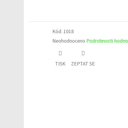
Kód:
1018
Průměrné
Neohodnoceno
Podrobnosti hodno
hodnocení
produktu
TISK
ZEPTAT SE
je
0,0
z
5
hvězdiček.