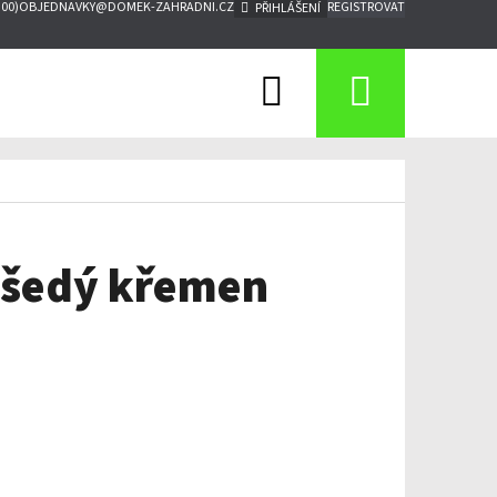
:00)
OBJEDNAVKY@DOMEK-ZAHRADNI.CZ
REGISTROVAT
PŘIHLÁŠENÍ
Hledat
Nákupn
košík
, šedý křemen