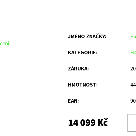
JMÉNO ZNAČKY
:
Bi
cení
KATEGORIE
:
H
ZÁRUKA
:
20
HMOTNOST
:
44
EAN
:
90
14 099 Kč