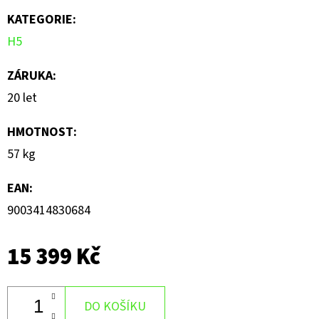
5
KATEGORIE
:
hvězdiček.
H5
ZÁRUKA
:
20 let
HMOTNOST
:
57 kg
EAN
:
9003414830684
15 399 Kč
DO KOŠÍKU