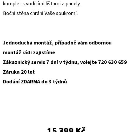
komplet s vodícími lištami a panely.
D
Boční stěna chrání Vaše soukromí.
O
P
O
R
Jednoduchá montáž, případně vám odbornou
U
montáž rádi zajistíme
Č
Zákaznický servis 7 dní v týdnu, volejte 720 630 659
U
Záruka 20 let
J
E
Dodání ZDARMA do 3 týdnů
M
E
15 399 Kč