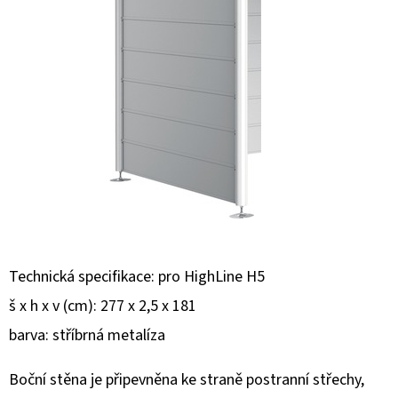
E
T
E
N
A
J
Í
T
?
Technická specifikace: pro HighLine H5
š x h x v (cm): 277 x 2,5 x 181
barva: stříbrná metalíza
HLEDAT
Boční stěna je připevněna ke straně postranní střechy,