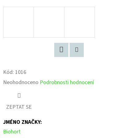
Facebook
Pinterest
Kód:
1016
Průměrné
Neohodnoceno
Podrobnosti hodnocení
hodnocení
produktu
ZEPTAT SE
je
JMÉNO ZNAČKY
:
0,0
Biohort
z