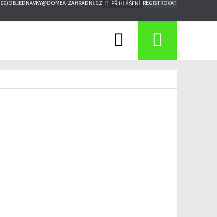
:00)
OBJEDNAVKY@DOMEK-ZAHRADNI.CZ
REGISTROVAT
PŘIHLÁŠENÍ
Hledat
Nákupn
košík