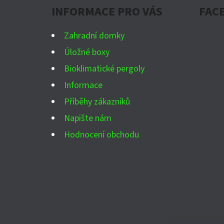
INFORMACE PRO VÁS
FAC
T
Í
Zahradní domky
Úložné boxy
Bioklimatické pergoly
Informace
Příběhy zákazníků
Napište nám
Hodnocení obchodu