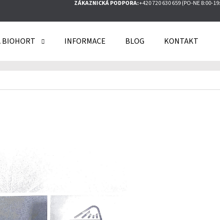
ZÁKAZNICKÁ PODPORA:
+420 720 630 659 (PO-NE 8:00-19
 BIOHORT
INFORMACE
BLOG
KONTAKT
O POTŘEBUJETE NAJÍT?
HLEDAT
DOPORUČUJEME