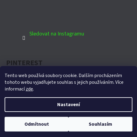
Sledovat na Instagramu
PINTEREST
Tento web používá soubory cookie. Dalším procházením
tohoto webu vyjadřujete souhlas s jejich používáním. Více
informací
zde
.
Oficiální partner Biohort pro Českou republiku
Nastavení
Vytvořil Shoptet
Copyright 2026
Domek-zahradni.cz
. Všechna práva
Odmítnout
Souhlasím
vyhrazena.