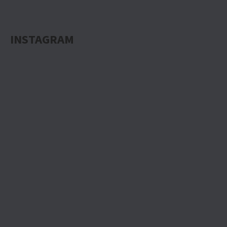
D
O
INSTAGRAM
P
O
R
U
Č
U
J
E
M
E