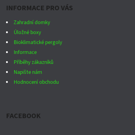
E
INFORMACE PRO VÁS
T
T
Í
E
Zahradní domky
N
Úložné boxy
A
Bioklimatické pergoly
J
Informace
Í
Příběhy zákazníků
T
Napište nám
?
Hodnocení obchodu
FACEBOOK
HLEDAT