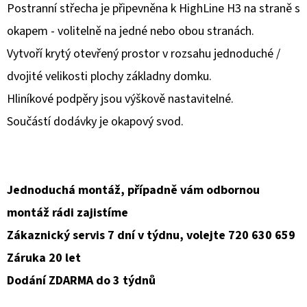
Postranní střecha je připevněna k HighLine H3 na straně s
D
okapem - volitelně na jedné nebo obou stranách.
O
Vytvoří krytý otevřený prostor v rozsahu jednoduché /
P
dvojité velikosti plochy základny domku.
O
Hliníkové podpěry jsou výškově nastavitelné.
R
U
Součástí dodávky je okapový svod.
Č
U
J
E
Jednoduchá montáž, případně vám odbornou
M
montáž rádi zajistíme
E
Zákaznický servis 7 dní v týdnu, volejte 720 630 659
Záruka 20 let
Dodání ZDARMA do 3 týdnů