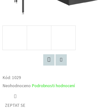
Facebook
Pinterest
Kód:
1029
Průměrné
Neohodnoceno
Podrobnosti hodnocení
hodnocení
produktu
ZEPTAT SE
je