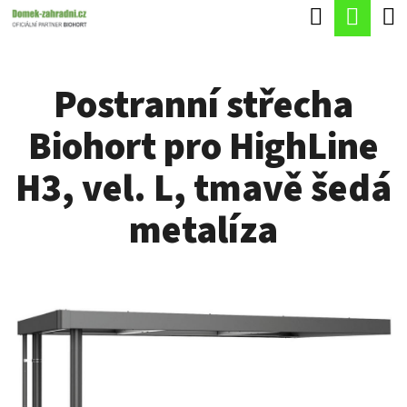
K
Hledat
Náku
Přejít
O
Zpět
Zpět
na
koší
Š
obsah
Postranní střecha
Í
C
K
Biohort pro HighLine
O
P
H3, vel. L, tmavě šedá
O
metalíza
T
Ř
E
B
U
J