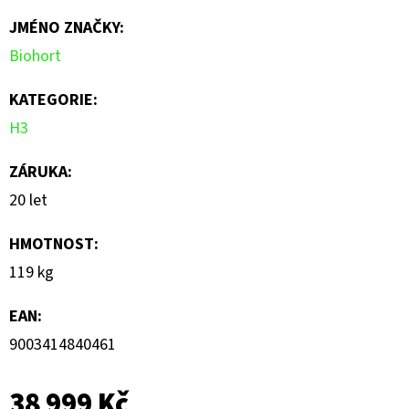
JMÉNO ZNAČKY
:
0,0
Biohort
z
5
KATEGORIE
:
hvězdiček.
H3
ZÁRUKA
:
20 let
HMOTNOST
:
119 kg
EAN
:
9003414840461
38 999 Kč