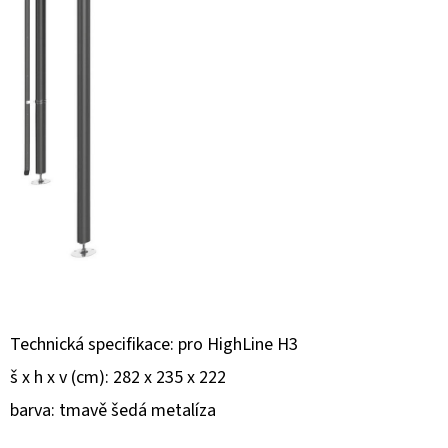
E
T
E
N
A
J
Í
T
?
Technická specifikace: pro HighLine H3
š x h x v (cm): 282 x 235 x 222
HLEDAT
barva: tmavě šedá metalíza