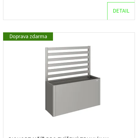
DETAIL
D
O
P
Doprava zdarma
O
R
U
Č
U
J
E
M
E