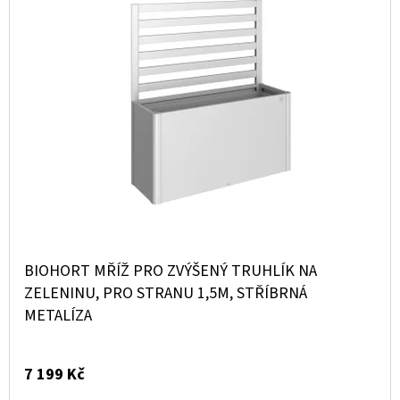
Ý
E
D
P
T
U
I
E
K
S
N
T
P
A
Ů
R
J
O
Í
D
T
U
?
K
BIOHORT MŘÍŽ PRO ZVÝŠENÝ TRUHLÍK NA
T
ZELENINU, PRO STRANU 1,5M, STŘÍBRNÁ
METALÍZA
Ů
HLEDAT
7 199 Kč