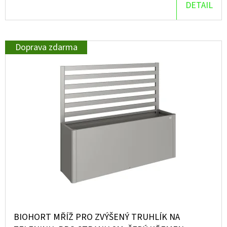
DETAIL
D
O
P
Doprava zdarma
O
R
U
Č
U
J
E
M
E
BIOHORT MŘÍŽ PRO ZVÝŠENÝ TRUHLÍK NA