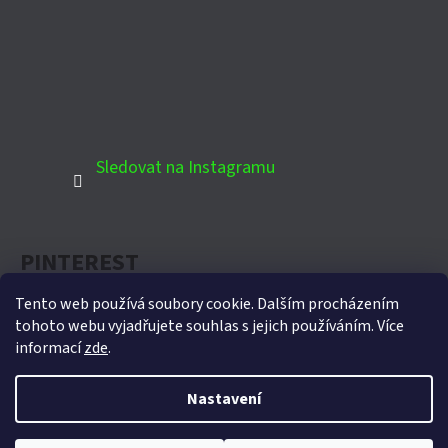
Sledovat na Instagramu
PINTEREST
Tento web používá soubory cookie. Dalším procházením
tohoto webu vyjadřujete souhlas s jejich používáním. Více
informací
zde
.
Oficiální partner Biohort pro Českou republiku
Nastavení
Vytvořil Shoptet
Copyright 2026
Domek-zahradni.cz
. Všechna práva