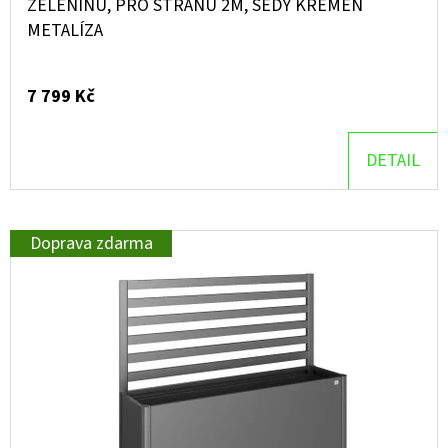
ZELENINU, PRO STRANU 2M, ŠEDÝ KŘEMEN
METALÍZA
7 799 Kč
DETAIL
Doprava zdarma