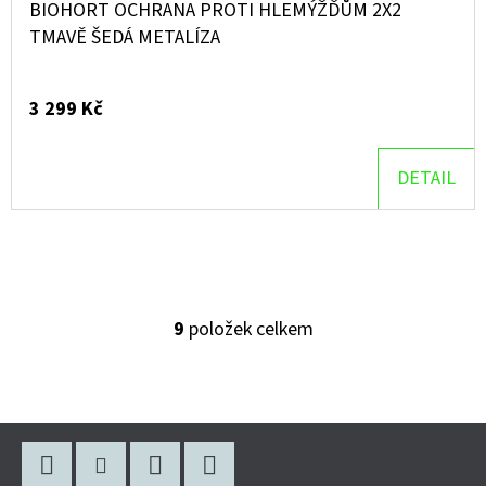
BIOHORT OCHRANA PROTI HLEMÝŽĎŮM 2X2
TMAVĚ ŠEDÁ METALÍZA
3 299 Kč
DETAIL
9
položek celkem
O
V
L
Á
Z
D
Á
A