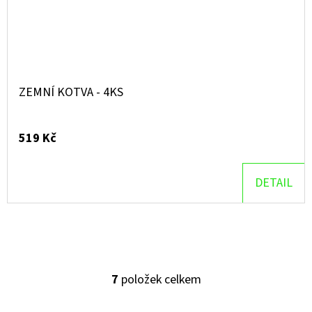
ZEMNÍ KOTVA - 4KS
519 Kč
DETAIL
7
položek celkem
O
V