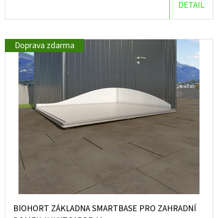
DETAIL
D
O
P
Doprava zdarma
O
R
U
Č
U
J
E
M
E
BIOHORT ZÁKLADNA SMARTBASE PRO ZAHRADNÍ