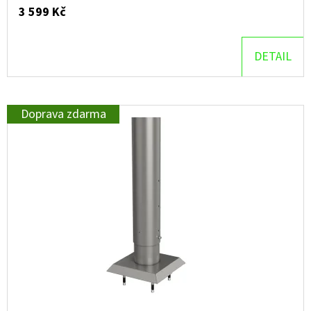
3 599 Kč
D
O
DETAIL
P
O
R
Doprava zdarma
U
Č
U
J
E
M
E