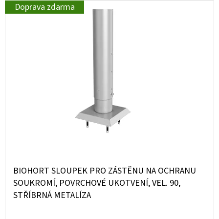
R
E
V
Doprava zdarma
O
T
Ý
D
E
P
U
N
I
K
A
S
T
J
P
Ů
Í
R
T
O
?
D
U
K
BIOHORT SLOUPEK PRO ZÁSTĚNU NA OCHRANU
T
SOUKROMÍ, POVRCHOVÉ UKOTVENÍ, VEL. 90,
HLEDAT
STŘÍBRNÁ METALÍZA
Ů