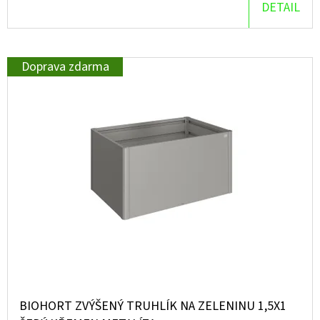
DETAIL
D
O
P
Doprava zdarma
O
R
U
Č
U
J
E
M
E
BIOHORT ZVÝŠENÝ TRUHLÍK NA ZELENINU 1,5X1