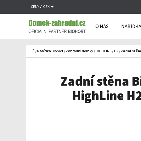
K
Přejít
CENY V:
CZK
O
Zpět
Zpět
na
Š
do
do
obsah
O NÁS
NABÍDKA
Í
obchodu
obchodu
C
K
Domů
/
Nabídka Biohort
/
Zahradní domky
/
HIGHLINE
/
H2
/
Zadní stěna
Zadní stěna B
HighLine H2 