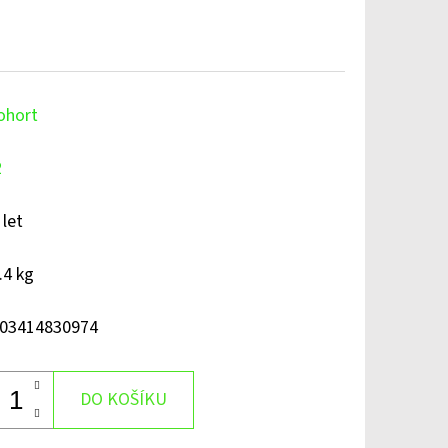
ohort
2
 let
.4 kg
03414830974
DO KOŠÍKU