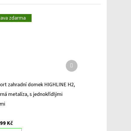
rava zdarma
Další
produkt
ort zahradní domek HIGHLINE H2,
brná metalíza, s jednokřídlými
řmi
699 Kč