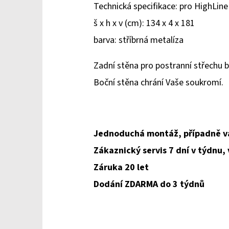
Technická specifikace: pro HighLine
š x h x v (cm): 134 x 4 x 181
barva: stříbrná metalíza
Zadní stěna pro postranní střechu b
Boční stěna chrání Vaše soukromí.
Jednoduchá montáž, případně v
Zákaznický servis 7 dní v týdnu,
Záruka 20 let
Dodání ZDARMA do 3 týdnů