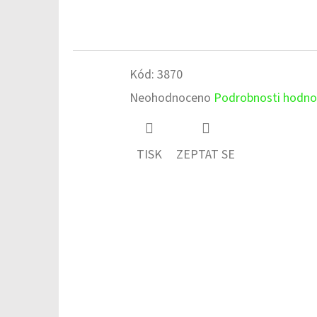
Kód:
3870
Průměrné
Neohodnoceno
Podrobnosti hodno
hodnocení
produktu
TISK
ZEPTAT SE
je
0,0
z
5
hvězdiček.