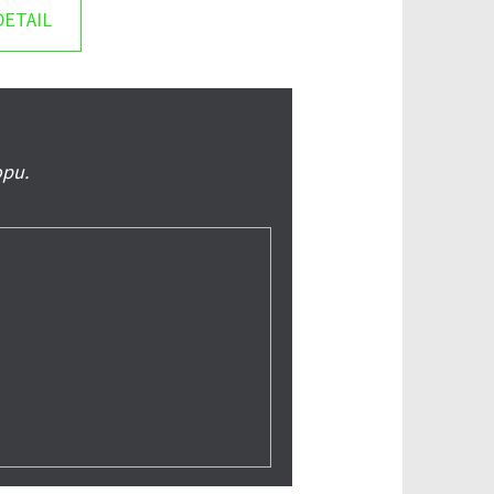
DETAIL
opu.