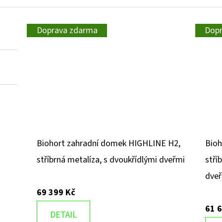
Doprava zdarma
Dop
Biohort zahradní domek HIGHLINE H2,
Bioh
stříbrná metalíza, s dvoukřídlými dveřmi
stří
dve
69 399 Kč
61 
DETAIL