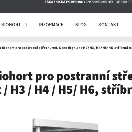
ZÁKAZNICKÁ PODPORA:
+420 720 630 659 (PO-NE 8:00-19
 BIOHORT
INFORMACE
BLOG
KONTAKT
O POTŘEBUJETE NAJÍT?
 Biohort pro postranní střechu vel. S pro HighLine H2 / H3 / H4 / H5/ H6, stříbrná 
HLEDAT
iohort pro postranní stře
/ H3 / H4 / H5/ H6, stří
DOPORUČUJEME