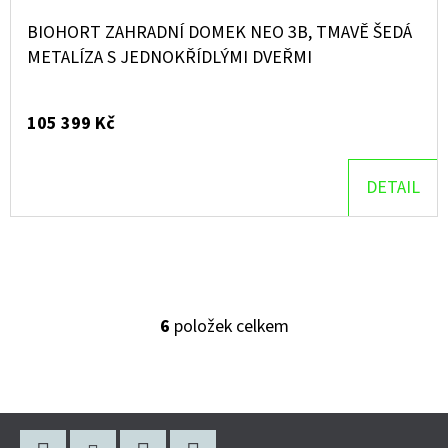
BIOHORT ZAHRADNÍ DOMEK NEO 3B, TMAVĚ ŠEDÁ
METALÍZA S JEDNOKŘÍDLÝMI DVEŘMI
105 399 Kč
DETAIL
6
položek celkem
O
V
L
Á
Z
D