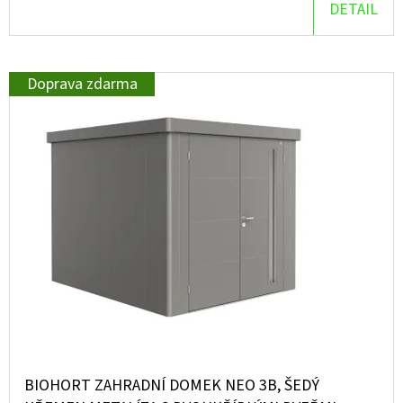
DETAIL
D
O
P
Doprava zdarma
O
R
U
Č
U
J
E
M
E
BIOHORT ZAHRADNÍ DOMEK NEO 3B, ŠEDÝ