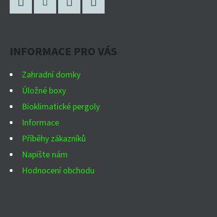
Á
A
P
C
Facebook
Instagram
WhatsApp
YouTube
Í
A
P
INFORMACE PRO VÁS
T
R
Í
V
Zahradní domky
K
Úložné boxy
Y
Bioklimatické pergoly
V
Ý
Informace
P
Příběhy zákazníků
I
Napište nám
S
Hodnocení obchodu
U