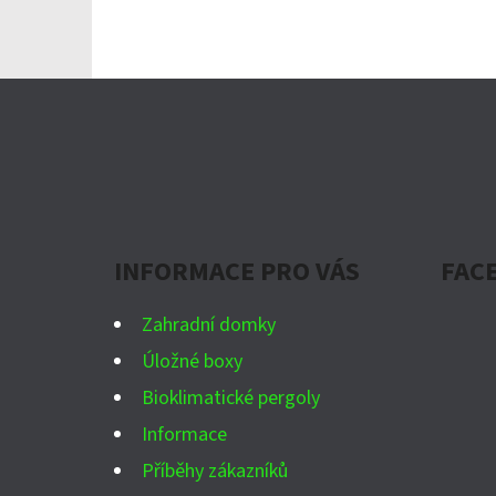
Z
Á
P
A
INFORMACE PRO VÁS
FAC
T
Í
Zahradní domky
Úložné boxy
Bioklimatické pergoly
Informace
Příběhy zákazníků