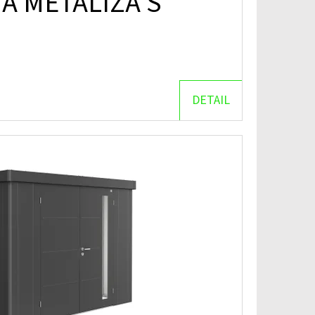
Á METALÍZA S
DETAIL