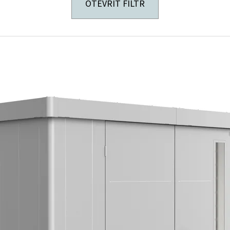
OTEVŘÍT FILTR