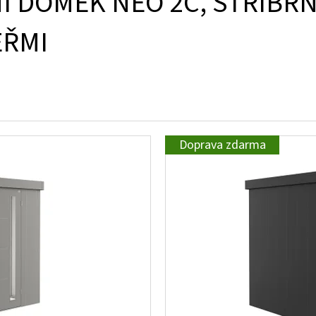
 DOMEK NEO 2C, STŘÍBRN
EŘMI
Doprava zdarma