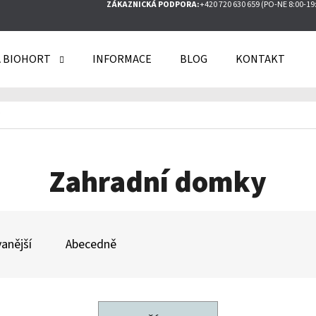
ZÁKAZNICKÁ PODPORA:
+420 720 630 659 (PO-NE 8:00-19
 BIOHORT
INFORMACE
BLOG
KONTAKT
O POTŘEBUJETE NAJÍT?
HLEDAT
Zahradní domky
DOPORUČUJEME
anější
Abecedně