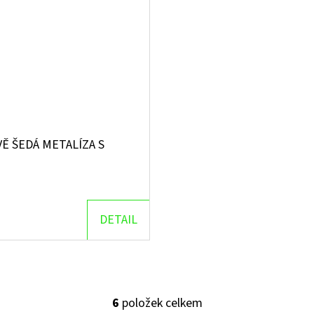
Ě ŠEDÁ METALÍZA S
DETAIL
6
položek celkem
O