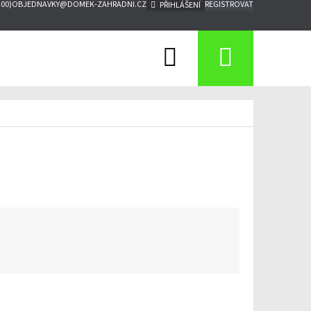
:00)
OBJEDNAVKY@DOMEK-ZAHRADNI.CZ
REGISTROVAT
PŘIHLÁŠENÍ
Hledat
Nákupn
košík