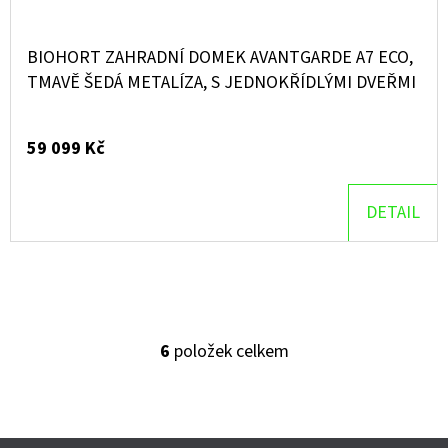
BIOHORT ZAHRADNÍ DOMEK AVANTGARDE A7 ECO,
TMAVĚ ŠEDÁ METALÍZA, S JEDNOKŘÍDLÝMI DVEŘMI
59 099 Kč
DETAIL
6
položek celkem
O
V
L
Á