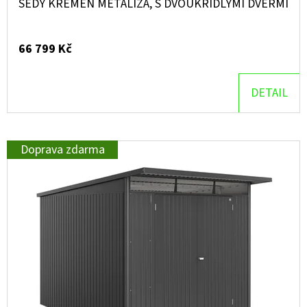
ŠEDÝ KŘEMEN METALÍZA, S DVOUKŘÍDLÝMI DVEŘMI
66 799 Kč
DETAIL
Doprava zdarma