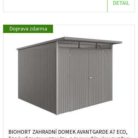
DETAIL
D
O
P
Doprava zdarma
O
R
U
Č
U
J
E
M
E
BIOHORT ZAHRADNÍ DOMEK AVANTGARDE A7 ECO,