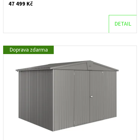
47 499 Kč
D
O
DETAIL
P
O
R
Doprava zdarma
U
Č
U
J
E
M
E