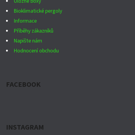
Úložné boxy
Y
Bioklimatické pergoly
V
Ý
Informace
P
Příběhy zákazníků
I
Napište nám
S
Hodnocení obchodu
U
FACEBOOK
INSTAGRAM