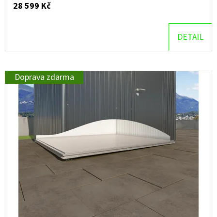
28 599 Kč
D
O
DETAIL
P
O
R
Doprava zdarma
U
Č
U
J
E
M
E