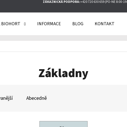
ZÁKAZNICKÁ PODPORA:
+420 720 630 659 (PO-NE 8:00-19
 BIOHORT
INFORMACE
BLOG
KONTAKT
O POTŘEBUJETE NAJÍT?
HLEDAT
Základny
DOPORUČUJEME
anější
Abecedně