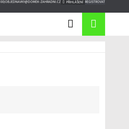
:00)
OBJEDNAVKY@DOMEK-ZAHRADNI.CZ
REGISTROVAT
PŘIHLÁŠENÍ
Hledat
Nákupn
košík