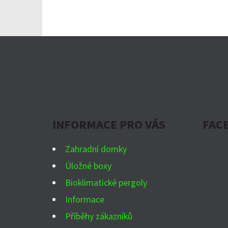
Z
Á
P
A
INFORMACE PRO VÁS
FAC
T
Í
Zahradní domky
Úložné boxy
Bioklimatické pergoly
Informace
Příběhy zákazníků