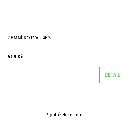
ZEMNÍ KOTVA - 4KS
519 Kč
DETAIL
7
položek celkem
O
V