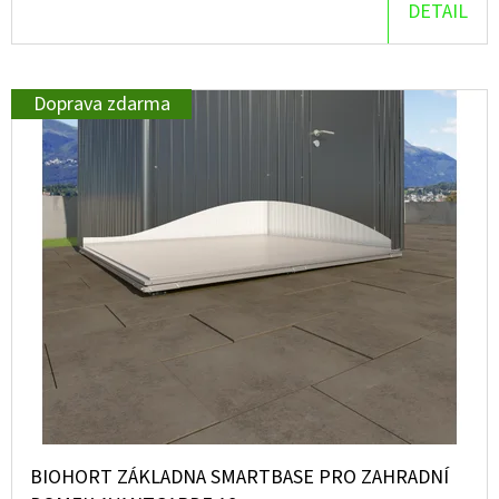
DETAIL
D
O
P
Doprava zdarma
O
R
U
Č
U
J
E
M
E
BIOHORT ZÁKLADNA SMARTBASE PRO ZAHRADNÍ