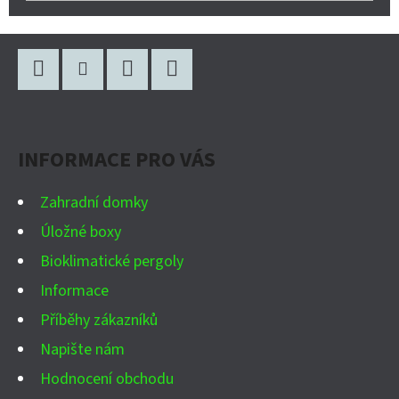
Z
Á
P
Facebook
Instagram
WhatsApp
YouTube
A
INFORMACE PRO VÁS
T
Í
Zahradní domky
Úložné boxy
Bioklimatické pergoly
Informace
Příběhy zákazníků
Napište nám
Hodnocení obchodu