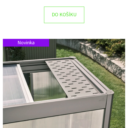
D
DO KOŠÍKU
O
P
O
R
Novinka
U
Č
U
J
E
M
E