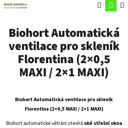
K
Hledat
Náku
Přejít
O
Zpět
Zpět
na
koší
Š
obsah
Biohort Automatická
Í
C
K
ventilace pro skleník
O
P
Florentina (2×0,5
O
MAXI / 2×1 MAXI)
T
Ř
E
Biohort Automatická ventilace pro skleník
B
Florentina (2×0,5 MAXI / 2×1 MAXI)
U
J
Biohort automatické větrání otevírá
obě střešní okna