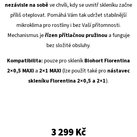
E
nezávisle na sobě
ve chvíli, kdy se uvnitř skleníku začne
T
příliš oteplovat. Pomáhá Vám tak udržet stabilnější
E
mikroklima pro rostliny i bez Vaší přítomnosti.
N
Mechanismus je
řízen přítlačnou pružinou
a funguje
A
bez složité obsluhy.
J
Í
Kompatibilita:
pouze pro skleník
Biohort Florentina
T
2×0,5 MAXI
a
2×1 MAXI
(lze použít také pro
nástavec
?
skleníku Florentina 2×0,5 a 2×1
).
HLEDAT
3 299 Kč