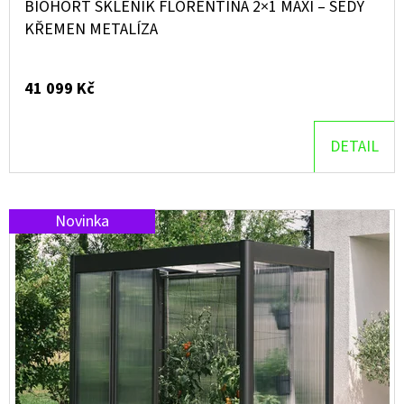
K
BIOHORT SKLENÍK FLORENTINA 2×1 MAXI – ŠEDÝ
T
KŘEMEN METALÍZA
Ů
41 099 Kč
DETAIL
Novinka