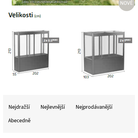
E
T
E
N
A
J
Í
T
?
Ř
A
Nejdražší
Nejlevnější
Nejprodávanější
Z
HLEDAT
Abecedně
E