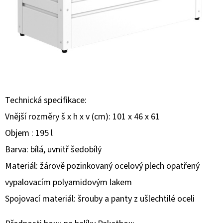
E
T
E
N
A
J
Í
Technická specifikace:
T
Vnější rozměry š x h x v (cm): 101 x 46 x 61
?
Objem : 195 l
Barva: bílá, uvnitř šedobílý
Materiál: žárově pozinkovaný ocelový plech opatřený
vypalovacím polyamidovým lakem
HLEDAT
Spojovací materiál: šrouby a panty z ušlechtilé oceli