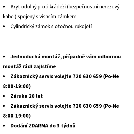
je
Kryt odolný proti krádeži (bezpečnostní nerezový
0,0
kabel) spojený s visacím zámkem
z
Cylindrický zámek s otočnou rukojetí
5
hvězdiček.
Jednoduchá montáž, případně vám odbornou
montáž rádi zajistíme
Zákaznický servis volejte 720 630 659 (Po-Ne
8:00-19:00)
Záruka 20 let
Zákaznický servis volejte 720 630 659 (Po-Ne
8:00-19:00)
Dodání ZDARMA do 3 týdnů