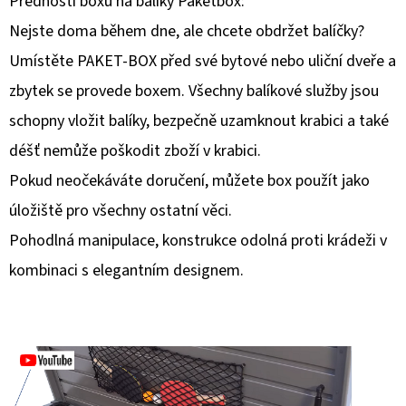
Přednosti boxu na balíky Paketbox:
Nejste doma během dne, ale chcete obdržet balíčky?
D
O
Umístěte PAKET-BOX před své bytové nebo uliční dveře a
P
zbytek se provede boxem. Všechny balíkové služby jsou
O
schopny vložit balíky, bezpečně uzamknout krabici a také
R
déšť nemůže poškodit zboží v krabici.
U
Č
Pokud neočekáváte doručení, můžete box použít jako
U
úložiště pro všechny ostatní věci.
J
Pohodlná manipulace, konstrukce odolná proti krádeži v
E
kombinaci s elegantním designem.
M
E