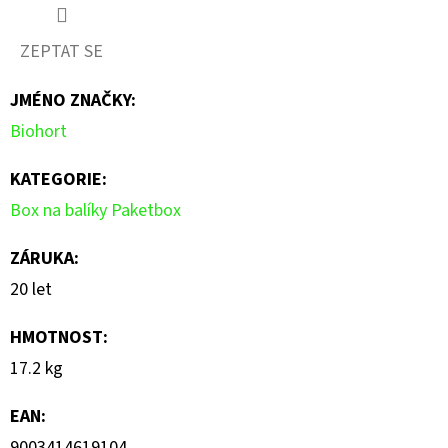
ZEPTAT SE
JMÉNO ZNAČKY
:
Biohort
KATEGORIE
:
Box na balíky Paketbox
ZÁRUKA
:
20 let
HMOTNOST
:
17.2 kg
EAN
:
9003414619104