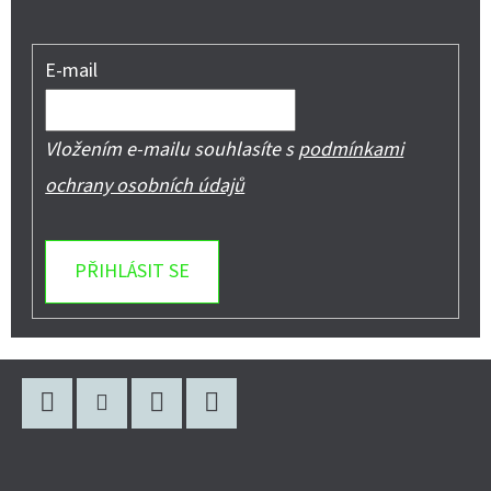
E-mail
Vložením e-mailu souhlasíte s
podmínkami
ochrany osobních údajů
PŘIHLÁSIT SE
Z
Á
P
Facebook
Instagram
WhatsApp
YouTube
A