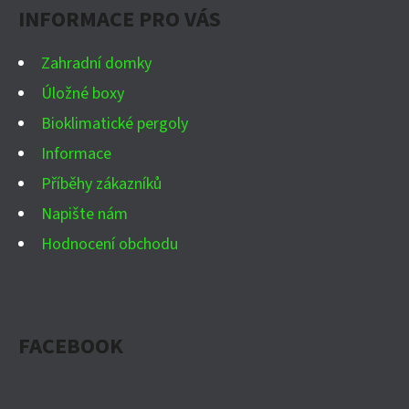
INFORMACE PRO VÁS
T
Í
Zahradní domky
Úložné boxy
Bioklimatické pergoly
Informace
Příběhy zákazníků
Napište nám
Hodnocení obchodu
FACEBOOK