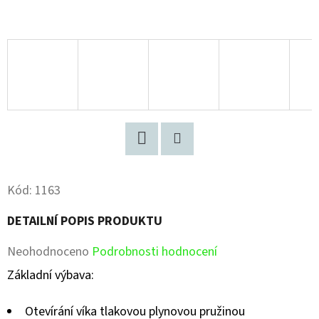
Facebook
Pinterest
Kód:
1163
DETAILNÍ POPIS PRODUKTU
Průměrné
Neohodnoceno
Podrobnosti hodnocení
hodnocení
Základní výbava:
produktu
Otevírání víka tlakovou plynovou pružinou