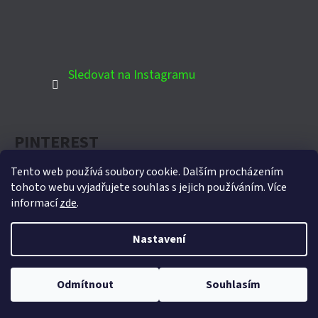
Sledovat na Instagramu
PINTEREST
Tento web používá soubory cookie. Dalším procházením
tohoto webu vyjadřujete souhlas s jejich používáním. Více
informací
zde
.
Oficiální partner Biohort pro Českou republiku
Nastavení
Vytvořil Shoptet
Copyright 2026
Domek-zahradni.cz
. Všechna práva
Odmítnout
Souhlasím
vyhrazena.