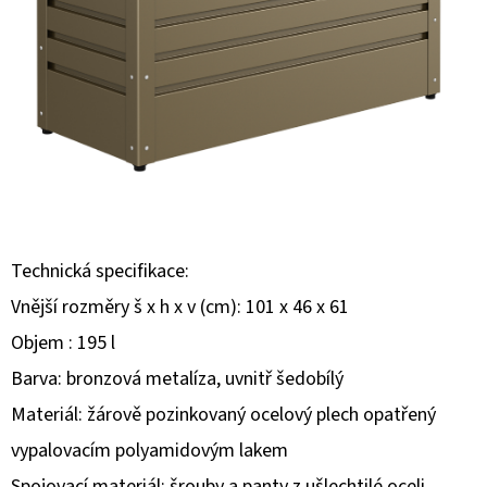
E
T
E
N
A
J
Í
T
Technická specifikace:
?
Vnější rozměry š x h x v (cm): 101 x 46 x 61
Objem : 195 l
Barva: bronzová metalíza, uvnitř šedobílý
Materiál: žárově pozinkovaný ocelový plech opatřený
HLEDAT
vypalovacím polyamidovým lakem
Spojovací materiál: šrouby a panty z ušlechtilé oceli