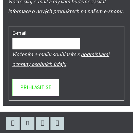
Vložte svůj e-mail a my vám budeme zasílat
informace o nových produktech na našem e-shopu.
E-mail
Vložením e-mailu souhlasíte s
podmínkami
ochrany osobních údajů
PŘIHLÁSIT SE
Z
Á