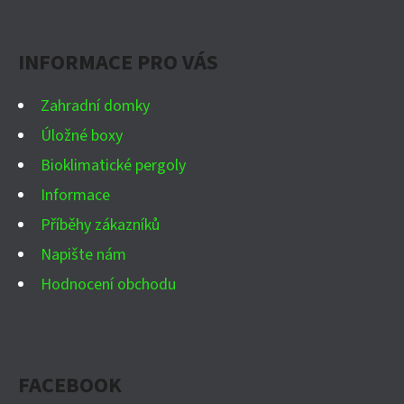
P
Facebook
Instagram
WhatsApp
YouTube
A
INFORMACE PRO VÁS
T
Í
Zahradní domky
Úložné boxy
Bioklimatické pergoly
Informace
Příběhy zákazníků
Napište nám
Hodnocení obchodu
FACEBOOK