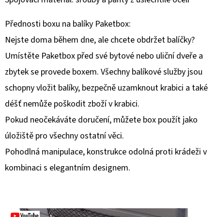
D
Přednosti boxu na balíky Paketbox:
O
Nejste doma během dne, ale chcete obdržet balíčky?
P
Umístěte Paketbox před své bytové nebo uliční dveře a
O
R
zbytek se provede boxem. Všechny balíkové služby jsou
U
schopny vložit balíky, bezpečně uzamknout krabici a také
Č
déšť nemůže poškodit zboží v krabici.
U
Pokud neočekáváte doručení, můžete box použít jako
J
E
úložiště pro všechny ostatní věci.
M
Pohodlná manipulace, konstrukce odolná proti krádeži v
E
kombinaci s elegantním designem.