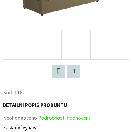
Facebook
Pinterest
Kód:
1167
DETAILNÍ POPIS PRODUKTU
Průměrné
Neohodnoceno
Podrobnosti hodnocení
hodnocení
Základní výbava: