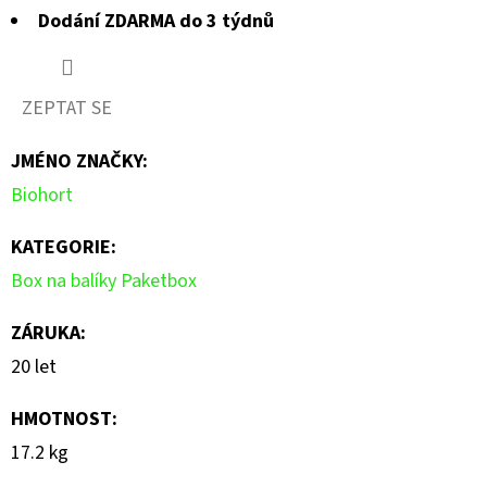
Dodání ZDARMA do 3 týdnů
ZEPTAT SE
JMÉNO ZNAČKY
:
Biohort
KATEGORIE
:
Box na balíky Paketbox
ZÁRUKA
:
20 let
HMOTNOST
:
17.2 kg