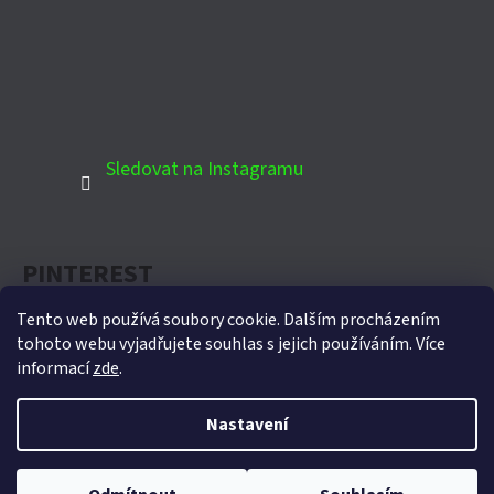
Sledovat na Instagramu
PINTEREST
Tento web používá soubory cookie. Dalším procházením
tohoto webu vyjadřujete souhlas s jejich používáním. Více
informací
zde
.
Oficiální partner Biohort pro Českou republiku
Nastavení
Vytvořil Shoptet
Copyright 2026
Domek-zahradni.cz
. Všechna práva