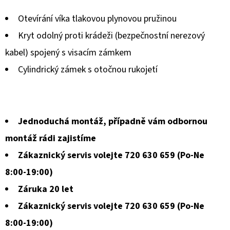
produktu
Otevírání víka tlakovou plynovou pružinou
je
Kryt odolný proti krádeži (bezpečnostní nerezový
0,0
kabel) spojený s visacím zámkem
z
Cylindrický zámek s otočnou rukojetí
5
hvězdiček.
Jednoduchá montáž, případně vám odbornou
montáž rádi zajistíme
Zákaznický servis volejte 720 630 659 (Po-Ne
8:00-19:00)
Záruka 20 let
Zákaznický servis volejte 720 630 659 (Po-Ne
8:00-19:00)