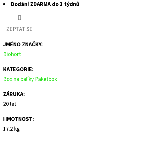
Dodání ZDARMA do 3 týdnů
ZEPTAT SE
JMÉNO ZNAČKY
:
Biohort
KATEGORIE
:
Box na balíky Paketbox
ZÁRUKA
:
20 let
HMOTNOST
:
17.2 kg