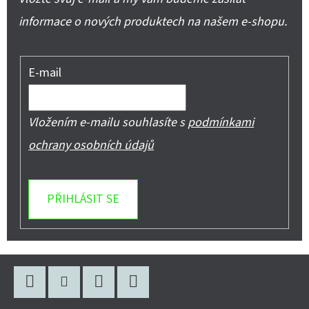
informace o nových produktech na našem e-shopu.
E-mail
Vložením e-mailu souhlasíte s
podmínkami
ochrany osobních údajů
PŘIHLÁSIT SE
Z
Á
Facebook
Instagram
WhatsApp
YouTube