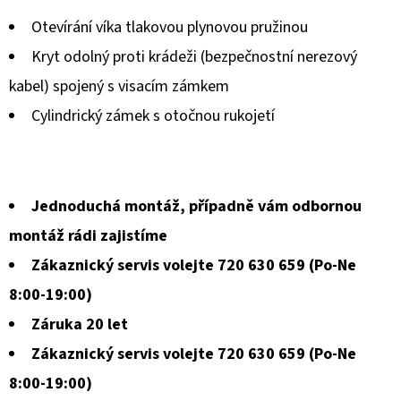
produktu
Otevírání víka tlakovou plynovou pružinou
je
Kryt odolný proti krádeži (bezpečnostní nerezový
0,0
kabel) spojený s visacím zámkem
z
Cylindrický zámek s otočnou rukojetí
5
hvězdiček.
Jednoduchá montáž, případně vám odbornou
montáž rádi zajistíme
Zákaznický servis volejte 720 630 659 (Po-Ne
8:00-19:00)
Záruka 20 let
Zákaznický servis volejte 720 630 659 (Po-Ne
8:00-19:00)