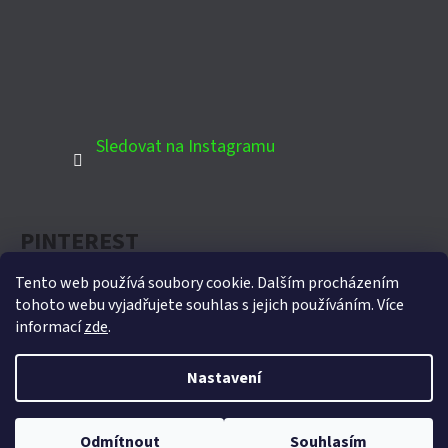
Sledovat na Instagramu
PINTEREST
Tento web používá soubory cookie. Dalším procházením
tohoto webu vyjadřujete souhlas s jejich používáním. Více
informací
zde
.
Oficiální partner Biohort pro Českou republiku
Nastavení
Vytvořil Shoptet
Copyright 2026
Domek-zahradni.cz
. Všechna práva
Odmítnout
Souhlasím