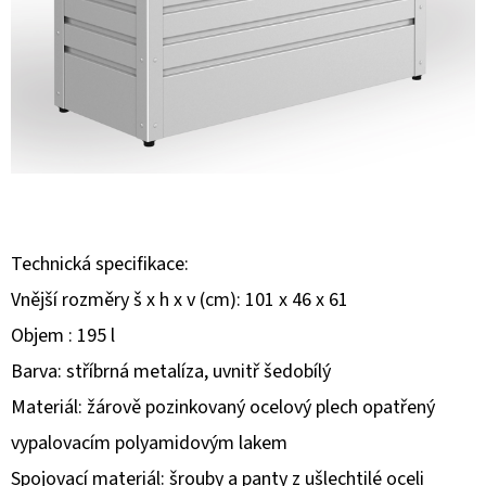
E
T
E
N
A
J
Í
T
Technická specifikace:
?
Vnější rozměry š x h x v (cm): 101 x 46 x 61
Objem : 195 l
Barva: stříbrná metalíza, uvnitř šedobílý
Materiál: žárově pozinkovaný ocelový plech opatřený
HLEDAT
vypalovacím polyamidovým lakem
Spojovací materiál: šrouby a panty z ušlechtilé oceli