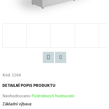
Facebook
Pinterest
Kód:
1164
DETAILNÍ POPIS PRODUKTU
Průměrné
Neohodnoceno
Podrobnosti hodnocení
hodnocení
Základní výbava: