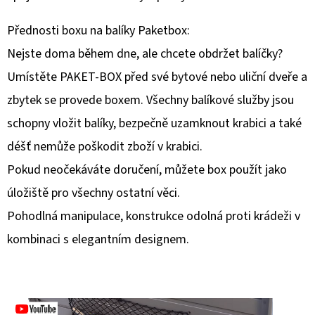
D
Přednosti boxu na balíky Paketbox:
O
Nejste doma během dne, ale chcete obdržet balíčky?
P
Umístěte PAKET-BOX před své bytové nebo uliční dveře a
O
zbytek se provede boxem. Všechny balíkové služby jsou
R
U
schopny vložit balíky, bezpečně uzamknout krabici a také
Č
déšť nemůže poškodit zboží v krabici.
U
Pokud neočekáváte doručení, můžete box použít jako
J
úložiště pro všechny ostatní věci.
E
M
Pohodlná manipulace, konstrukce odolná proti krádeži v
E
kombinaci s elegantním designem.