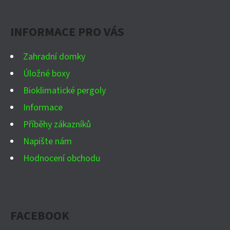
P
A
INFORMACE PRO VÁS
T
Í
Zahradní domky
Úložné boxy
Bioklimatické pergoly
Informace
Příběhy zákazníků
Napište nám
Hodnocení obchodu
FACEBOOK