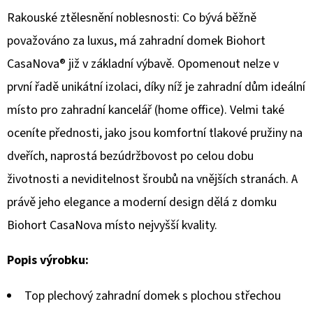
Rakouské ztělesnění noblesnosti: Co bývá běžně
D
považováno za luxus, má zahradní domek Biohort
O
CasaNova® již v základní výbavě. Opomenout nelze v
P
O
první řadě unikátní izolaci, díky níž je zahradní dům ideální
R
místo pro zahradní kancelář (home office). Velmi také
U
oceníte přednosti, jako jsou komfortní tlakové pružiny na
Č
U
dveřích, naprostá bezúdržbovost po celou dobu
J
životnosti a neviditelnost šroubů na vnějších stranách. A
E
právě jeho elegance a moderní design dělá z domku
M
Biohort CasaNova místo nejvyšší kvality.
E
Popis výrobku:
Top plechový zahradní domek s plochou střechou