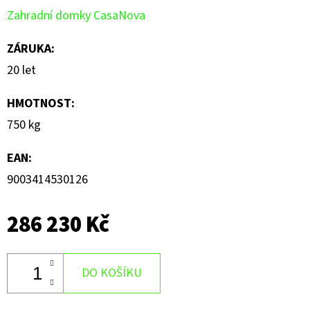
hvězdiček.
Zahradní domky CasaNova
ZÁRUKA
:
20 let
HMOTNOST
:
750 kg
EAN
:
9003414530126
286 230 Kč
DO KOŠÍKU