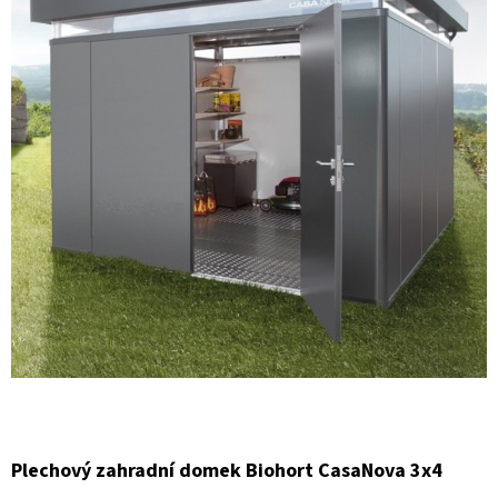
E
T
E
N
A
J
Í
T
?
HLEDAT
Plechový zahradní domek Biohort CasaNova 3x4