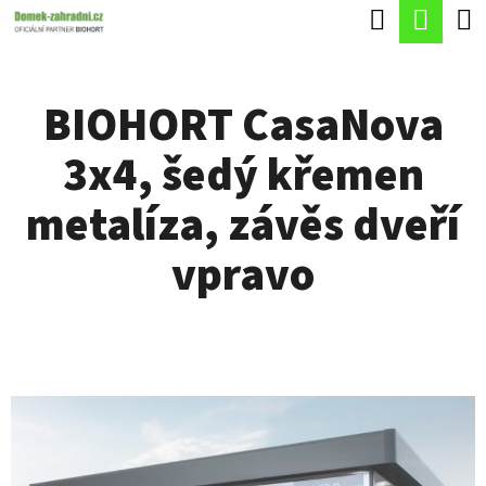
K
Hledat
Náku
Přejít
O
Zpět
Zpět
na
koší
Š
obsah
BIOHORT CasaNova
Í
C
K
3x4, šedý křemen
O
P
metalíza, závěs dveří
O
vpravo
T
Ř
E
B
U
J