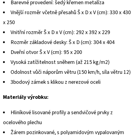
Barevné provedení: šedý křemen metalíza
Vnější rozměr včetně přesahů Š x D x V (cm): 330 x 430
x 250
Vnitřní rozměr Š x D x V (cm): 292 x 392 x 229
Rozměr základové desky: Š x D (cm): 304 x 404
Dveřní otvor Š x V (cm): 95 x 200
Vysoká zatížitelnost sněhem (až 215 kg/m2)
Odolnost vůči náporům větru (150 km/h, síla větru 12)
3bodový zámek s klikou z nerezové oceli
Materiály výrobku:
Hliníkové lisované profily a sendvičové prvky z
ocelového plechu
Žárem pozinkované, s polyamidovým vypalovaným