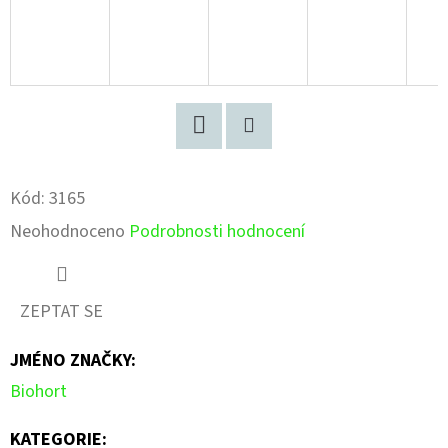
Facebook
Pinterest
Kód:
3165
Průměrné
Neohodnoceno
Podrobnosti hodnocení
hodnocení
produktu
ZEPTAT SE
je
JMÉNO ZNAČKY
:
0,0
Biohort
z
5
KATEGORIE
: