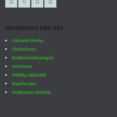
Á
P
Facebook
Instagram
WhatsApp
YouTube
A
INFORMACE PRO VÁS
T
Í
Zahradní domky
Úložné boxy
Bioklimatické pergoly
Informace
Příběhy zákazníků
Napište nám
Hodnocení obchodu