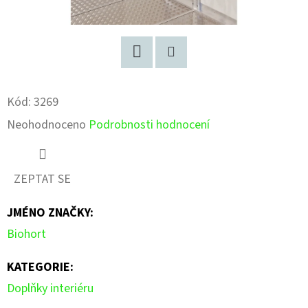
Facebook
Pinterest
Kód:
3269
Průměrné
Neohodnoceno
Podrobnosti hodnocení
hodnocení
produktu
ZEPTAT SE
je
JMÉNO ZNAČKY
:
0,0
Biohort
z
5
KATEGORIE
:
hvězdiček.
Doplňky interiéru