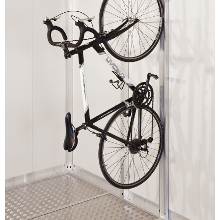
E
T
E
N
A
J
Í
T
?
HLEDAT