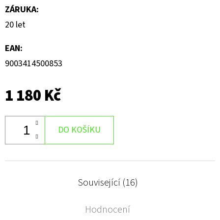
ZÁRUKA
:
20 let
EAN
:
9003414500853
1 180 Kč
DO KOŠÍKU
Související (16)
Hodnocení