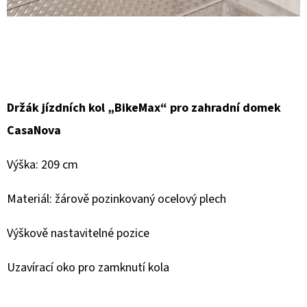
D
O
P
O
R
Držák jízdních kol „BikeMax“ pro zahradní domek
U
CasaNova
Č
U
Výška: 209 cm
J
E
Materiál: žárově pozinkovaný ocelový plech
M
E
Výškově nastavitelné pozice
Uzavírací oko pro zamknutí kola