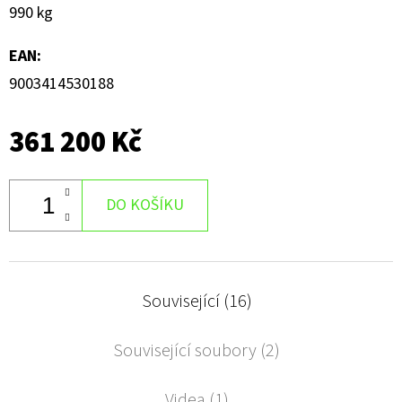
990 kg
EAN
:
9003414530188
361 200 Kč
DO KOŠÍKU
Související (16)
Související soubory (2)
Videa (1)