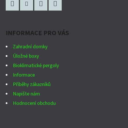
Á
P
Facebook
Instagram
WhatsApp
YouTube
A
INFORMACE PRO VÁS
T
Í
Zahradní domky
Úložné boxy
Bioklimatické pergoly
Informace
Příběhy zákazníků
Napište nám
Hodnocení obchodu