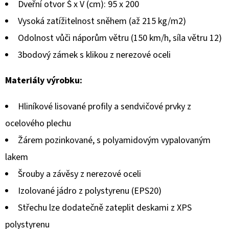
Dveřní otvor Š x V (cm): 95 x 200
Vysoká zatížitelnost sněhem (až 215 kg/m2)
Odolnost vůči náporům větru (150 km/h, síla větru 12)
3bodový zámek s klikou z nerezové oceli
Materiály výrobku:
Hliníkové lisované profily a sendvičové prvky z
ocelového plechu
Žárem pozinkované, s polyamidovým vypalovaným
lakem
Šrouby a závěsy z nerezové oceli
Izolované jádro z polystyrenu (EPS20)
Střechu lze dodatečně zateplit deskami z XPS
polystyrenu