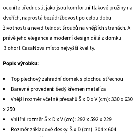
oceníte přednosti, jako jsou komfortní tlakové pružiny na
D
dveřích, naprostá bezúdržbovost po celou dobu
O
životnosti a neviditelnost šroubů na vnějších stranách. A
P
O
právě jeho elegance a moderní design dělá z domku
R
Biohort CasaNova místo nejvyšší kvality.
U
Č
Popis výrobku:
U
J
Top plechový zahradní domek s plochou střechou
E
Barevné provedení: šedý křemen metalíza
M
Vnější rozměr včetně přesahů Š x D x V (cm): 330 x 630
E
x 250
Vnitřní rozměr Š x D x V (cm): 292 x 592 x 229
Rozměr základové desky: Š x D (cm): 304 x 604