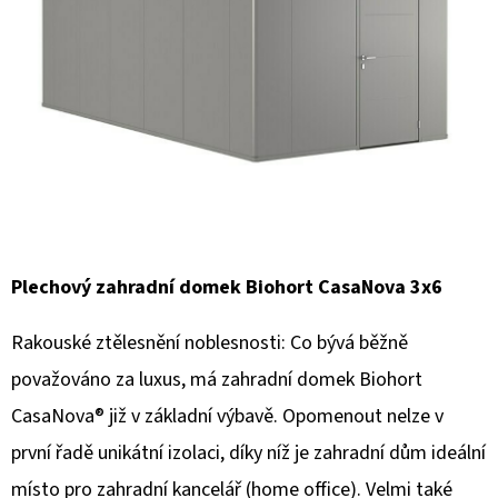
E
T
E
N
A
J
Í
T
Plechový zahradní domek Biohort CasaNova 3x6
?
Rakouské ztělesnění noblesnosti: Co bývá běžně
považováno za luxus, má zahradní domek Biohort
CasaNova® již v základní výbavě. Opomenout nelze v
HLEDAT
první řadě unikátní izolaci, díky níž je zahradní dům ideální
místo pro zahradní kancelář (home office). Velmi také