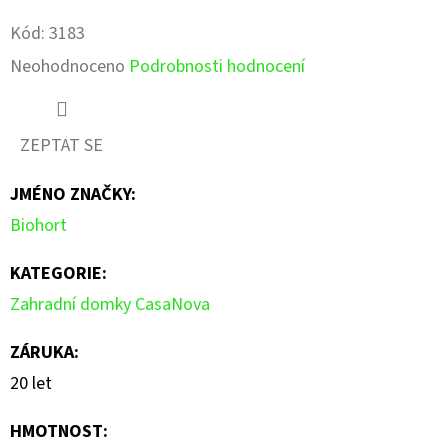
Kód:
3183
Průměrné
Neohodnoceno
Podrobnosti hodnocení
hodnocení
produktu
ZEPTAT SE
je
JMÉNO ZNAČKY
:
0,0
Biohort
z
5
KATEGORIE
:
hvězdiček.
Zahradní domky CasaNova
ZÁRUKA
:
20 let
HMOTNOST
: