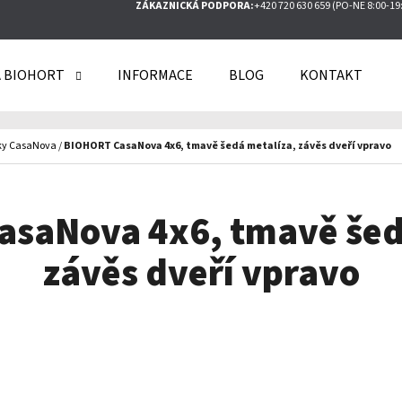
ZÁKAZNICKÁ PODPORA:
+420 720 630 659 (PO-NE 8:00-19
 BIOHORT
INFORMACE
BLOG
KONTAKT
O POTŘEBUJETE NAJÍT?
ky CasaNova
/
BIOHORT CasaNova 4x6, tmavě šedá metalíza, závěs dveří vpravo
HLEDAT
saNova 4x6, tmavě šed
závěs dveří vpravo
DOPORUČUJEME