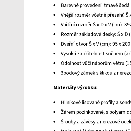
Barevné provedení: tmavě šedá 
Vnější rozměr včetně přesahů Š x
Vnitřní rozměr Š x D x V (cm): 39
Rozměr základové desky: Š x D (
Dveřní otvor Š x V (cm): 95 x 200
Vysoká zatížitelnost sněhem (a
Odolnost vůči náporům větru (15
3bodový zámek s klikou z nerezo
Materiály výrobku:
Hliníkové lisované profily a sen
Žárem pozinkované, s polyami
Šrouby a závěsy z nerezové ocel