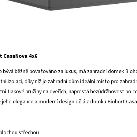
rt CasaNova 4x6
o bývá běžně považováno za luxus, má zahradní domek Biohor
í izolaci, díky níž je zahradní dům ideální místo pro zahradn
tní tlakové pružiny na dveřích, naprostá bezúdržbovost po ce
vě jeho elegance a moderní design dělá z domku Biohort CasaN
plochou střechou