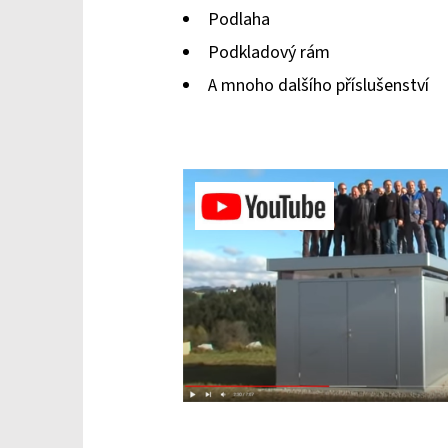
Podlaha
Podkladový rám
A mnoho dalšího příslušenství