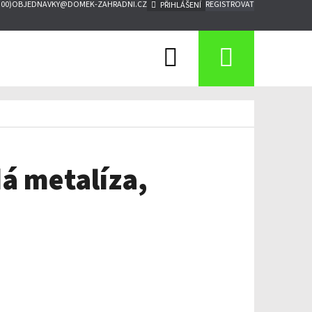
:00)
OBJEDNAVKY@DOMEK-ZAHRADNI.CZ
REGISTROVAT
PŘIHLÁŠENÍ
Hledat
Nákupn
košík
á metalíza,