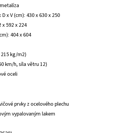
metalíza
 D x V (cm): 430 x 630 x 250
2 x 592 x 224
cm): 404 x 604
ž 215 kg/m2)
0 km/h, síla větru 12)
vé oceli
dvičové prvky z ocelového plechu
dovým vypalovaným lakem
i