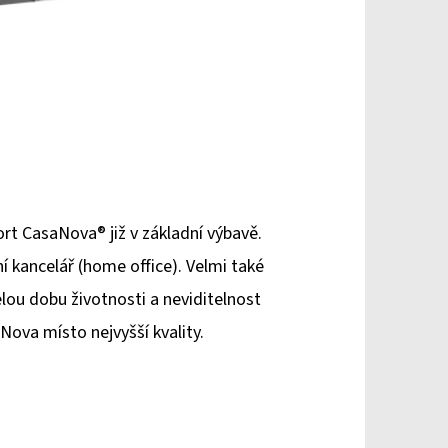
t CasaNova® již v základní výbavě.
í kancelář (home office). Velmi také
lou dobu životnosti a neviditelnost
ova místo nejvyšší kvality.