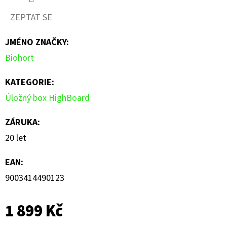
produktu
ZEPTAT SE
je
JMÉNO ZNAČKY
:
0,0
Biohort
z
5
KATEGORIE
:
hvězdiček.
Úložný box HighBoard
ZÁRUKA
:
20 let
EAN
:
9003414490123
1 899 Kč