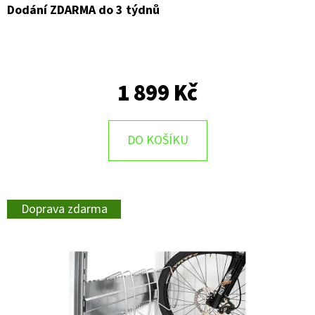
Dodání ZDARMA do 3 týdnů
D
O
P
O
1 899 Kč
R
U
Č
DO KOŠÍKU
U
J
E
Doprava zdarma
M
E