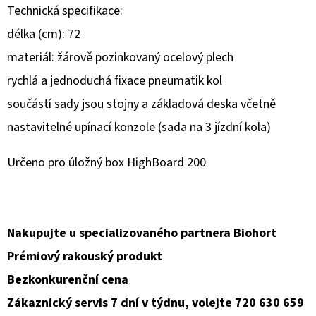
E
Technická specifikace:
T
délka (cm): 72
E
materiál: žárově pozinkovaný ocelový plech
N
rychlá a jednoduchá fixace pneumatik kol
A
součástí sady jsou stojny a základová deska včetně
J
nastavitelné upínací konzole (sada na 3 jízdní kola)
Í
Určeno pro úložný box HighBoard 200
T
?
Nakupujte u specializovaného partnera Biohort
Prémiový rakouský produkt
HLEDAT
Bezkonkurenční cena
Zákaznický servis 7 dní v týdnu, volejte 720 630 659