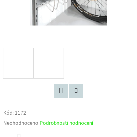
Facebook
Pinterest
Kód:
1172
Průměrné
Neohodnoceno
Podrobnosti hodnocení
hodnocení