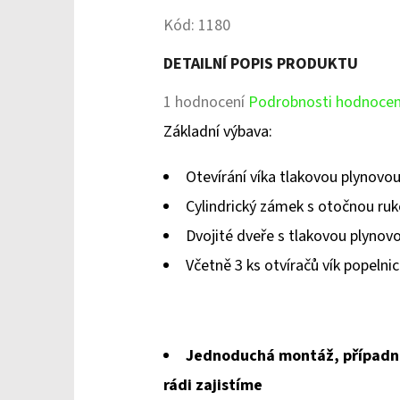
Kód:
1180
DETAILNÍ POPIS PRODUKTU
Průměrné
1 hodnocení
Podrobnosti hodnocen
hodnocení
Základní výbava:
produktu
Otevírání víka tlakovou plynovo
je
Cylindrický zámek s otočnou ruk
5,0
Dvojité dveře s tlakovou plynov
z
Včetně 3 ks otvíračů vík popelnic
5
hvězdiček.
Jednoduchá montáž, případ
rádi zajistíme