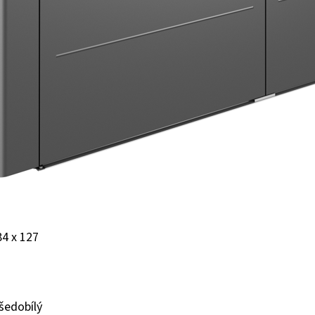
84 x 127
šedobílý