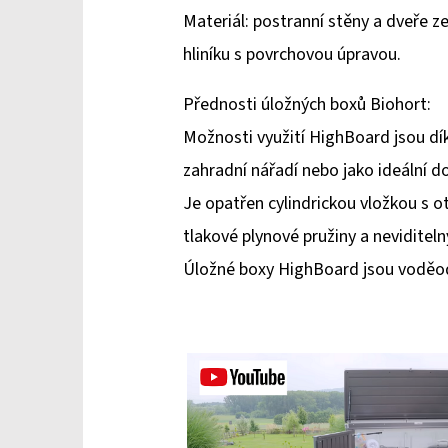
Materiál: postranní stěny a dveře
hliníku s povrchovou úpravou.
Přednosti úložných boxů Biohort:
Možnosti využití HighBoard jsou dík
zahradní nářadí nebo jako ideální d
Je opatřen cylindrickou vložkou s 
tlakové plynové pružiny a nevidite
Úložné boxy HighBoard jsou voděo