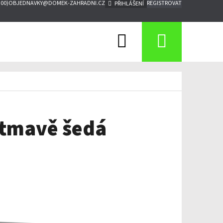
:00)
OBJEDNAVKY@DOMEK-ZAHRADNI.CZ
REGISTROVAT
PŘIHLÁŠENÍ
Hledat
Nákupn
košík
 tmavě šedá