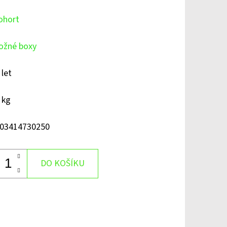
ohort
ožné boxy
 let
 kg
03414730250
DO KOŠÍKU