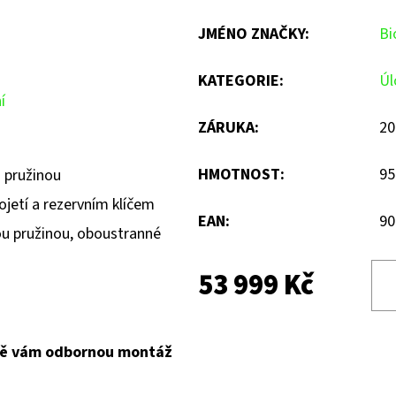
JMÉNO ZNAČKY
:
Bi
KATEGORIE
:
Úl
í
ZÁRUKA
:
20
HMOTNOST
:
95
u pružinou
ojetí a rezervním klíčem
EAN
:
90
ou pružinou, oboustranné
53 999 Kč
ně vám odbornou montáž