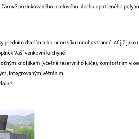
 ze žárově pozinkovaného ocelového plechu opatřeného poly
y předním dveřím a hornímu víku mnohostranné. Ať již jako u
oplněk Vaší venkovní kuchyně.
otočným knoflíkem (včetně rezervního klíče), komfortním vík
lným, integrovaným větráním.
dolné.