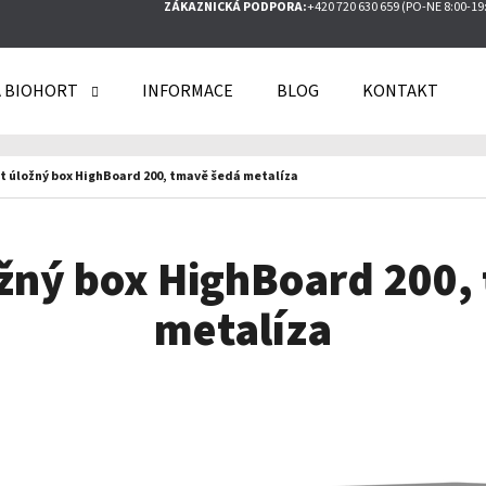
ZÁKAZNICKÁ PODPORA:
+420 720 630 659 (PO-NE 8:00-19
 BIOHORT
INFORMACE
BLOG
KONTAKT
O POTŘEBUJETE NAJÍT?
t úložný box HighBoard 200, tmavě šedá metalíza
HLEDAT
ožný box HighBoard 200,
metalíza
DOPORUČUJEME