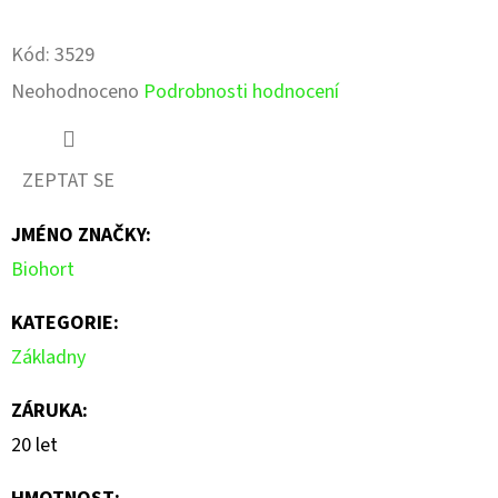
Facebook
Pinterest
Kód:
3529
Průměrné
Neohodnoceno
Podrobnosti hodnocení
hodnocení
produktu
ZEPTAT SE
je
JMÉNO ZNAČKY
:
0,0
Biohort
z
5
KATEGORIE
:
hvězdiček.
Základny
ZÁRUKA
:
20 let