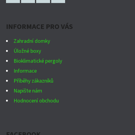
P
Facebook
Instagram
WhatsApp
YouTube
A
INFORMACE PRO VÁS
T
Í
Zahradní domky
Úložné boxy
Bioklimatické pergoly
Informace
Příběhy zákazníků
Napište nám
Hodnocení obchodu
FACEBOOK