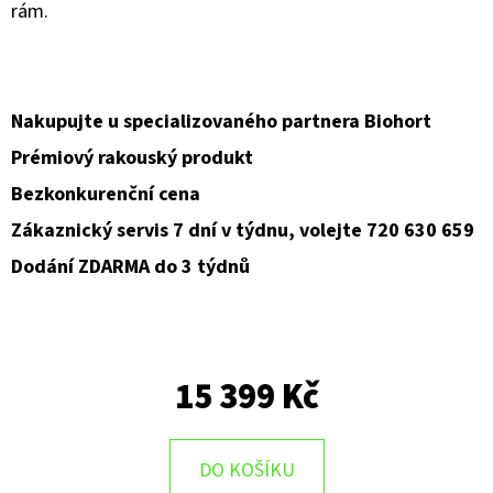
rám.
D
O
P
Nakupujte u specializovaného partnera Biohort
O
Prémiový rakouský produkt
R
U
Bezkonkurenční cena
Č
Zákaznický servis 7 dní v týdnu, volejte 720 630 659
U
Dodání ZDARMA do 3 týdnů
J
E
M
E
15 399 Kč
DO KOŠÍKU