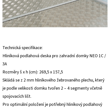
E
T
E
N
A
J
Technická specifikace:
Í
Hliníková podlahová deska pro zahradní domky NEO 1C /
T
3A
?
Rozměry š x h (cm): 269,5 x 157,5
Skládá se z 2 mm hliníkového žebrovaného plechu, který
je podle velikosti domku tvořen 2 – 4 segmenty včetně
HLEDAT
spojovacích lišt.
Pro optimální položení je potřebný hliníkový podlahový