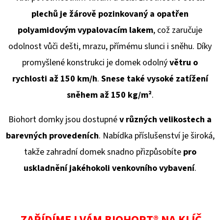
plechů je žárově pozinkovaný a opatřen
polyamidovým vypalovacím lakem
, což zaručuje
odolnost vůči dešti, mrazu, přímému slunci i sněhu. Díky
promyšlené konstrukci je domek odolný
větru o
rychlosti až 150 km/h
.
Snese také vysoké zatížení
sněhem až 150 kg/
m²
.
Biohort domky jsou dostupné
v různých velikostech a
barevných provedeních
. Nabídka příslušenství je široká,
takže zahradní domek snadno přizpůsobíte
pro
uskladnění jakéhokoli venkovního vybavení
.
ZAŘÍDÍME I VÁM BIOHORT® NA KLÍČ