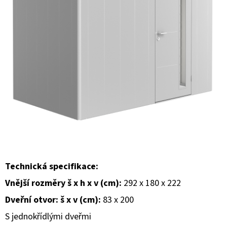
E
T
E
N
A
J
Í
T
?
Technická specifikace:
Vnější rozměry š x h x v (cm):
292 x 180 x 222
HLEDAT
Dveřní otvor: š x v (cm):
83 x 200
S jednokřídlými dveřmi