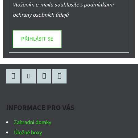
Vložením e-mailu souhlasíte s
podmínkami
ochrany osobních údajů
PŘIHLÁSIT SE
Z
Á
P
Facebook
Instagram
WhatsApp
YouTube
A
INFORMACE PRO VÁS
T
Í
Zahradní domky
Úložné boxy