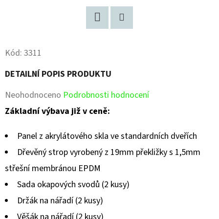
Facebook
Pinterest
Kód:
3311
DETAILNÍ POPIS PRODUKTU
Průměrné
Neohodnoceno
Podrobnosti hodnocení
hodnocení
Základní výbava již v ceně:
produktu
Panel z akrylátového skla ve standardních dveřích
je
Dřevěný strop vyrobený z 19mm překližky s 1,5mm
0,0
střešní membránou EPDM
z
Sada okapových svodů (2 kusy)
5
Držák na nářadí (2 kusy)
hvězdiček.
Věšák na nářadí (2 kusy)