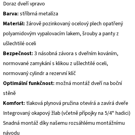
Doraz dveří vpravo
D
Barva:
stříbrná metalíza
O
Materiál:
žárově pozinkovaný ocelový plech opatřený
P
polyamidovým vypalovacím lakem, šrouby a panty z
O
ušlechtilé oceli
R
U
Bezpečnost:
3 násobná závora s dveřním kováním,
Č
normované zamykání s klikou z ušlechtilé oceli,
U
normovaný cylindr a rezervní klíč
J
E
Optimální funkčnost:
možná montáž dveří na boční
M
stěně
E
Komfort:
tlaková plynová pružina otevírá a zavírá dveře
Integrovaný okapový žlab (včetně přípojky na 5/4“ hadici)
Snadná montáž díky našemu rozsáhlému montážnímu
návodu