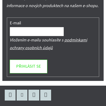
informace o nových produktech na našem e-shopu.
E-mail
Vložením e-mailu souhlasíte s
podmínkami
ochrany osobních údajů
PŘIHLÁSIT SE
Z
Á
P
Facebook
Instagram
WhatsApp
YouTube