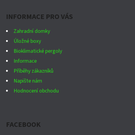
A
INFORMACE PRO VÁS
T
Í
Zahradní domky
Úložné boxy
Bioklimatické pergoly
Informace
Příběhy zákazníků
Napište nám
Hodnocení obchodu
FACEBOOK