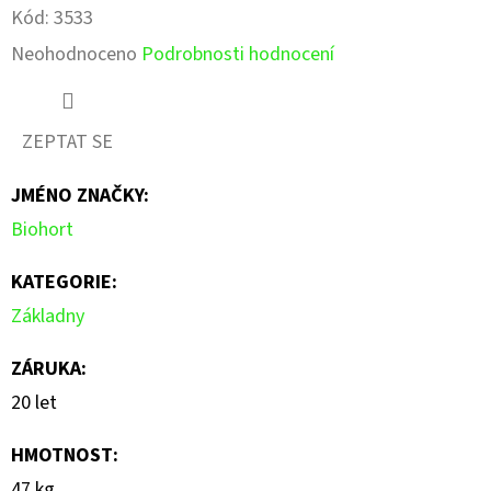
Kód:
3533
Průměrné
Neohodnoceno
Podrobnosti hodnocení
hodnocení
produktu
ZEPTAT SE
je
JMÉNO ZNAČKY
:
0,0
Biohort
z
5
KATEGORIE
:
hvězdiček.
Základny
ZÁRUKA
:
20 let
HMOTNOST
:
47 kg