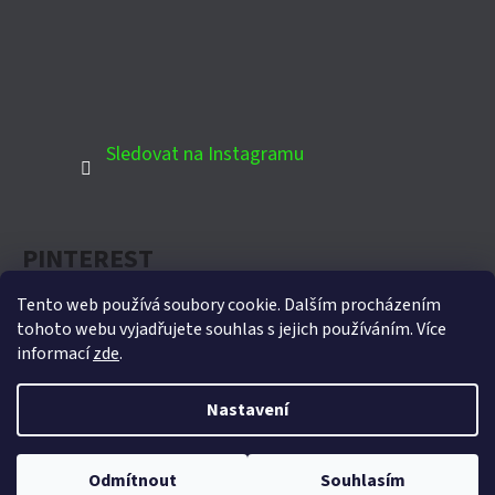
Sledovat na Instagramu
PINTEREST
Tento web používá soubory cookie. Dalším procházením
tohoto webu vyjadřujete souhlas s jejich používáním. Více
informací
zde
.
Oficiální partner Biohort pro Českou republiku
Nastavení
Vytvořil Shoptet
Copyright 2026
Domek-zahradni.cz
. Všechna práva
Odmítnout
Souhlasím