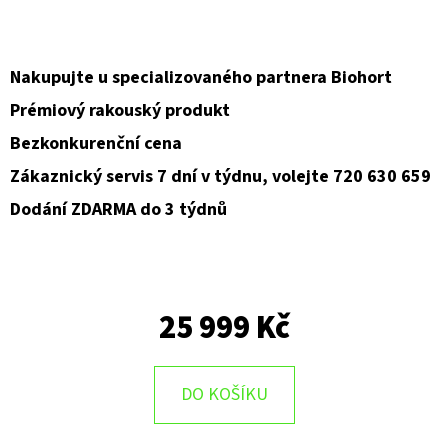
D
O
Nakupujte u specializovaného partnera Biohort
P
Prémiový rakouský produkt
O
Bezkonkurenční cena
R
U
Zákaznický servis 7 dní v týdnu, volejte 720 630 659
Č
Dodání ZDARMA do 3 týdnů
U
J
E
M
25 999 Kč
E
DO KOŠÍKU