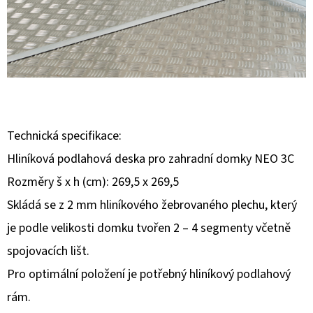
E
T
E
N
A
J
Technická specifikace:
Í
Hliníková podlahová deska pro zahradní domky NEO 3C
T
Rozměry š x h (cm): 269,5 x 269,5
?
Skládá se z 2 mm hliníkového žebrovaného plechu, který
je podle velikosti domku tvořen 2 – 4 segmenty včetně
spojovacích lišt.
HLEDAT
Pro optimální položení je potřebný hliníkový podlahový
rám.