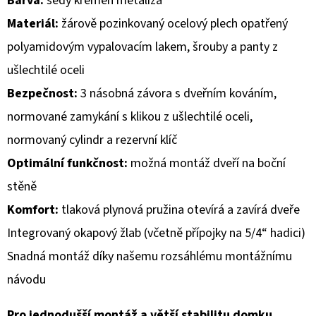
Barva:
šedý křemen metalíza
Materiál:
žárově pozinkovaný ocelový plech opatřený
D
polyamidovým vypalovacím lakem, šrouby a panty z
O
P
ušlechtilé oceli
O
Bezpečnost:
3 násobná závora s dveřním kováním,
R
normované zamykání s klikou z ušlechtilé oceli,
U
Č
normovaný cylindr a rezervní klíč
U
Optimální funkčnost:
možná montáž dveří na boční
J
stěně
E
Komfort:
tlaková plynová pružina otevírá a zavírá dveře
M
E
Integrovaný okapový žlab (včetně přípojky na 5/4“ hadici)
Snadná montáž díky našemu rozsáhlému montážnímu
návodu
Pro jednodušší montáž a větší stabilitu domku,