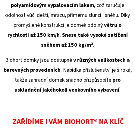
polyamidovým vypalovacím lakem
, což zaručuje
odolnost vůči dešti, mrazu, přímému slunci i sněhu. Díky
promyšlené konstrukci je domek odolný
větru o
rychlosti až 150 km/h
.
Snese také vysoké zatížení
sněhem až 150 kg/
m²
.
Biohort domky jsou dostupné
v různých velikostech a
barevných provedeních
. Nabídka příslušenství je široká,
takže zahradní domek snadno přizpůsobíte
pro
uskladnění jakéhokoli venkovního vybavení
.
ZAŘÍDÍME I VÁM BIOHORT® NA KLÍČ