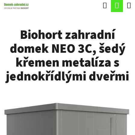
K
Hledat
Náku
Přejít
O
Zpět
Zpět
na
koší
Š
obsah
Biohort zahradní
Í
C
K
domek NEO 3C, šedý
O
P
křemen metalíza s
O
jednokřídlými dveřmi
T
Ř
E
B
U
J