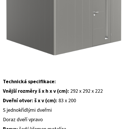
E
T
E
N
A
J
Í
T
?
Technická specifikace:
Vnější rozměry š x h x v (cm):
292 x 292 x 222
Dveřní otvor: š x v (cm):
83 x 200
S jednokřídlými dveřmi
HLEDAT
Doraz dveří vpravo