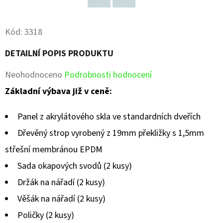
Facebook
Pinterest
Kód:
3318
DETAILNÍ POPIS PRODUKTU
Průměrné
Neohodnoceno
Podrobnosti hodnocení
hodnocení
Základní výbava již v ceně:
produktu
Panel z akrylátového skla ve standardních dveřích
je
Dřevěný strop vyrobený z 19mm překližky s 1,5mm
0,0
střešní membránou EPDM
z
Sada okapových svodů (2 kusy)
5
Držák na nářadí (2 kusy)
hvězdiček.
Věšák na nářadí (2 kusy)
Poličky (2 kusy)