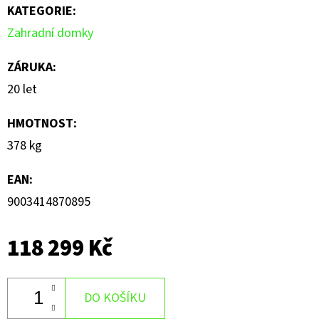
KATEGORIE
:
Zahradní domky
ZÁRUKA
:
20 let
HMOTNOST
:
378 kg
EAN
:
9003414870895
118 299 Kč
DO KOŠÍKU