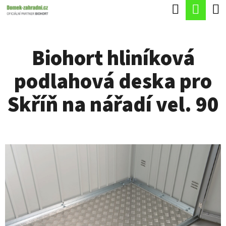
K
Hledat
Náku
Přejít
O
Zpět
Zpět
na
koší
Š
obsah
Biohort hliníková
Í
C
K
podlahová deska pro
O
P
Skříň na nářadí vel. 90
O
T
Ř
E
B
U
J