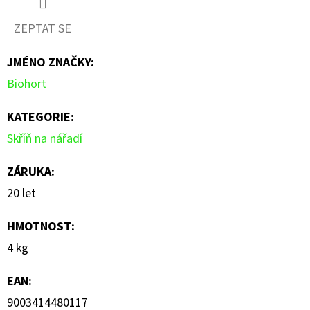
produktu
ZEPTAT SE
je
JMÉNO ZNAČKY
:
0,0
Biohort
z
5
KATEGORIE
:
hvězdiček.
Skříň na nářadí
ZÁRUKA
:
20 let
HMOTNOST
:
4 kg
EAN
:
9003414480117