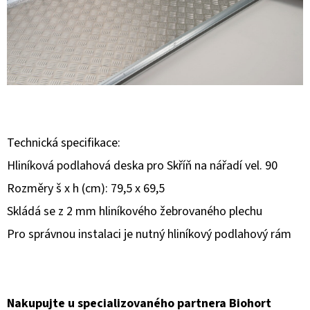
E
T
E
N
A
J
Í
Technická specifikace:
T
Hliníková podlahová deska pro Skříň na nářadí vel. 90
?
Rozměry š x h (cm): 79,5 x 69,5
Skládá se z 2 mm hliníkového žebrovaného plechu
Pro správnou instalaci je nutný hliníkový podlahový rám
HLEDAT
Nakupujte u specializovaného partnera Biohort