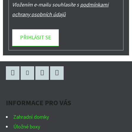
Vložením e-mailu souhlasíte s
podmínkami
ochrany osobních údajů
PŘIHLÁSIT SE
Z
Á
P
Facebook
Instagram
WhatsApp
YouTube
A
INFORMACE PRO VÁS
T
Í
Zahradní domky
Úložné boxy