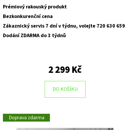
Prémiový rakouský produkt
D
Bezkonkurenční cena
O
Zákaznický servis 7 dní v týdnu, volejte 720 630 659
P
O
Dodání ZDARMA do 3 týdnů
R
U
Č
U
2 299 Kč
J
E
M
DO KOŠÍKU
E
Doprava zdarma