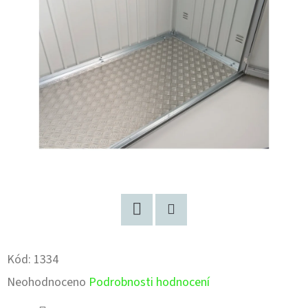
Facebook
Pinterest
Kód:
1334
Průměrné
Neohodnoceno
Podrobnosti hodnocení
hodnocení