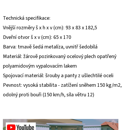
D
Technická specifikace:
O
P
Vnější rozměry š x h x v (cm): 93 x 83 x 182,5
O
Dveřní otvor š x v (cm): 65 x 170
R
Barva: tmavě šedá metalíza, uvnitř šedobílá
U
Materiál: žárově pozinkovaný ocelový plech opatřený
Č
U
polyamidovým vypalovacím lakem
J
Spojovací materiál: šrouby a panty z ušlechtilé oceli
E
Pevnost: vysoká stabilita - zatížení sněhem 150 kg/m2,
M
odolný proti bouři (150 km/h, síla větru 12)
E