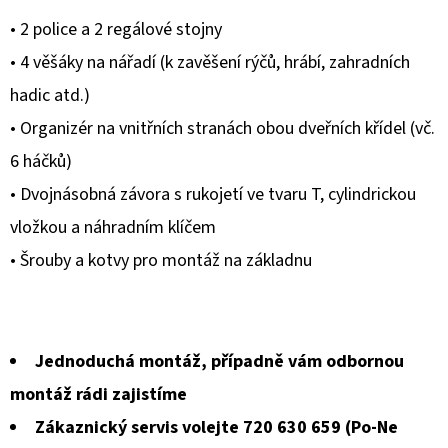
produktu
• 2 police a 2 regálové stojny
je
• 4 věšáky na nářadí (k zavěšení rýčů, hrábí, zahradních
0,0
hadic atd.)
z
• Organizér na vnitřních stranách obou dveřních křídel (vč.
5
6 háčků)
hvězdiček.
• Dvojnásobná závora s rukojetí ve tvaru T, cylindrickou
vložkou a náhradním klíčem
• Šrouby a kotvy pro montáž na základnu
Jednoduchá montáž, případně vám odbornou
montáž rádi zajistíme
Zákaznický servis volejte 720 630 659 (Po-Ne