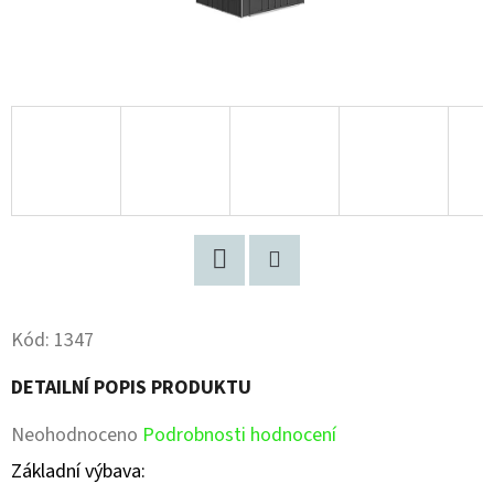
Facebook
Pinterest
Kód:
1347
DETAILNÍ POPIS PRODUKTU
Průměrné
Neohodnoceno
Podrobnosti hodnocení
hodnocení
Základní výbava: