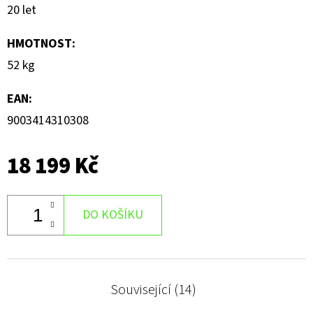
20 let
HMOTNOST
:
52 kg
EAN
:
9003414310308
18 199 Kč
DO KOŠÍKU
Související (14)