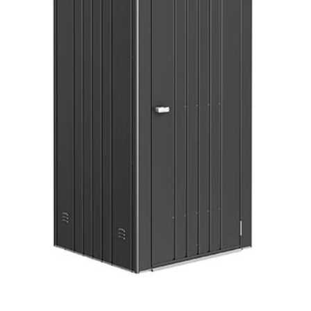
E
T
E
N
A
J
Í
T
?
HLEDAT