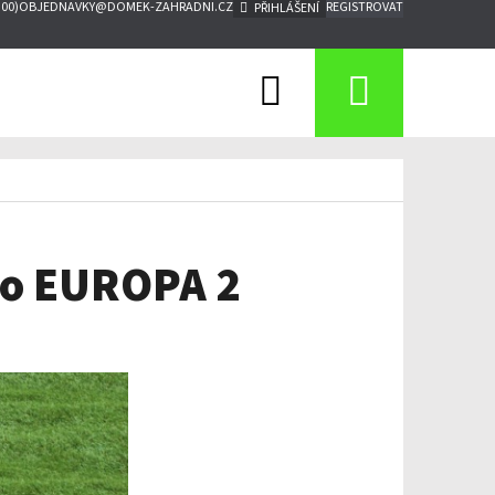
:00)
OBJEDNAVKY@DOMEK-ZAHRADNI.CZ
REGISTROVAT
PŘIHLÁŠENÍ
Hledat
Nákupn
košík
ro EUROPA 2