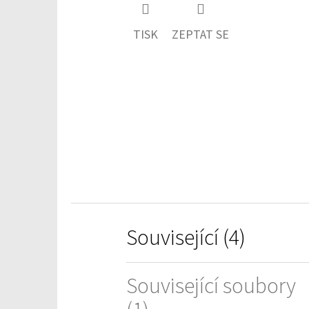
hodnocení
produktu
TISK
ZEPTAT SE
je
0,0
z
5
hvězdiček.
Související (4)
Související soubory