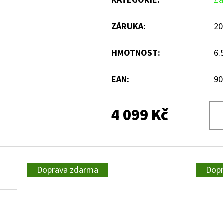
KATEGORIE
:
Zá
ZÁRUKA
:
20
HMOTNOST
:
6.
EAN
:
90
4 099 Kč
Doprava zdarma
Dop