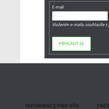
E-mail
Vložením e-mailu souhlasíte s
PŘIHLÁSIT SE
Z
Á
P
A
INFORMACE PRO VÁS
FAC
T