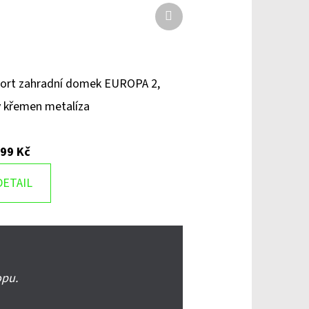
Další
produkt
ort zahradní domek EUROPA 2,
 křemen metalíza
499 Kč
DETAIL
opu.