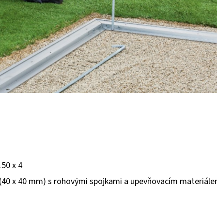
150 x 4
lů (40 x 40 mm) s rohovými spojkami a upevňovacím materiále