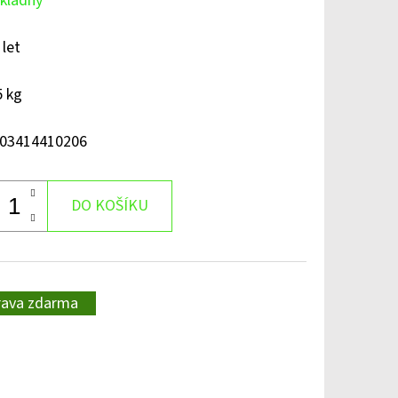
kladny
 let
5 kg
03414410206
DO KOŠÍKU
rava zdarma