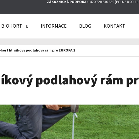
ZÁKAZNICKÁ PODPORA:
+420 720 630 659 (PO-NE 8:00-19
 BIOHORT
INFORMACE
BLOG
KONTAKT
O POTŘEBUJETE NAJÍT?
ohort hliníkový podlahový rám pro EUROPA 2
HLEDAT
iníkový podlahový rám p
DOPORUČUJEME