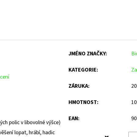
JMÉNO ZNAČKY
:
Bi
KATEGORIE
:
Za
cení
ZÁRUKA
:
20
HMOTNOST
:
10
EAN
:
90
ých polic v libovolné výšce)
ěšení lopat, hrábí, hadic