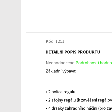
Kód:
1251
DETAILNÍ POPIS PRODUKTU
Průměrné
Neohodnoceno
Podrobnosti hodno
hodnocení
Základní výbava:
produktu
je
• 2 police regálu
0,0
• 2 stojny regálu (k zavěšení regálov
z
• 4 držáky zahradního náčiní (pro zav