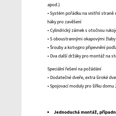
5
apod.)
hvězdiček.
• Systém pořádku na vnitřní straně 
háky pro zavěšení
• Cylindrický zámek s otočnou rukoj
• S oboustrannými okapovými žlaby (
• Šrouby a kotvypro připevnění podl
• Dva další držáky pro montáž na stě
Speciální řešení na požádání
• Dodatečné dveře, extra široké dve
• Spojovací moduly pro šířku domu
Jednoduchá montáž, případ