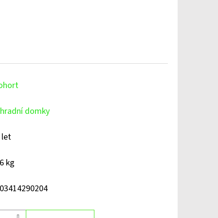
ohort
hradní domky
 let
6 kg
03414290204