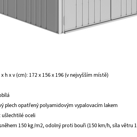
 x h x v (cm): 172 x 156 x 196 (v nejvyšším místě)
obílá
ový plech opatřený polyamidovým vypalovacím lakem
 ušlechtilé oceli
 sněhem 150 kg/m2, odolný proti bouři (150 km/h, síla větru 