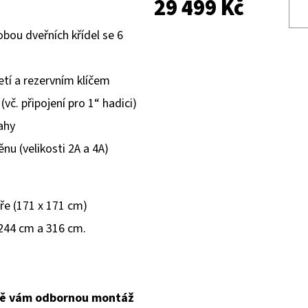
29 499 Kč
obou dveřních křídel se 6
etí a rezervním klíčem
vč. připojení pro 1“ hadici)
ahy
nu (velikosti 2A a 4A)
ře (171 x 171 cm)
 244 cm a 316 cm.
ně vám odbornou montáž