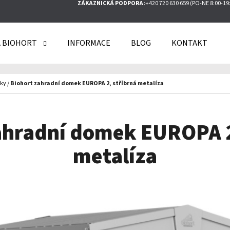
ZÁKAZNICKÁ PODPORA:
+420 720 630 659 (PO-NE 8:00-19
 BIOHORT
INFORMACE
BLOG
KONTAKT
O POTŘEBUJETE NAJÍT?
ky
/
Biohort zahradní domek EUROPA 2, stříbrná metalíza
HLEDAT
ahradní domek EUROPA 2
metalíza
DOPORUČUJEME