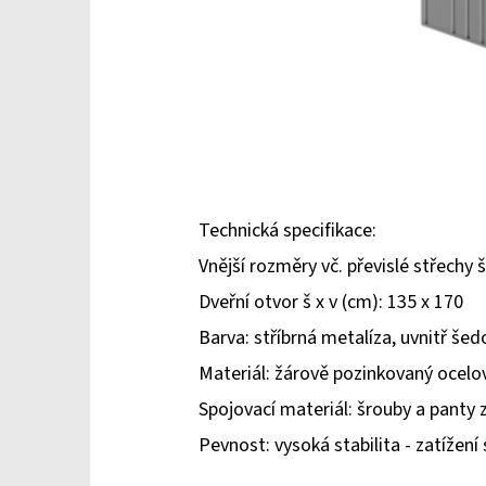
Technická specifikace:
Vnější rozměry vč. převislé střechy š
Dveřní otvor š x v (cm): 135 x 170
Barva: stříbrná metalíza, uvnitř šed
Materiál: žárově pozinkovaný ocel
Spojovací materiál: šrouby a panty z
Pevnost: vysoká stabilita - zatížení