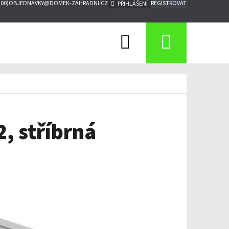
:00)
OBJEDNAVKY@DOMEK-ZAHRADNI.CZ
REGISTROVAT
PŘIHLÁŠENÍ
Hledat
Nákupn
košík
, stříbrná