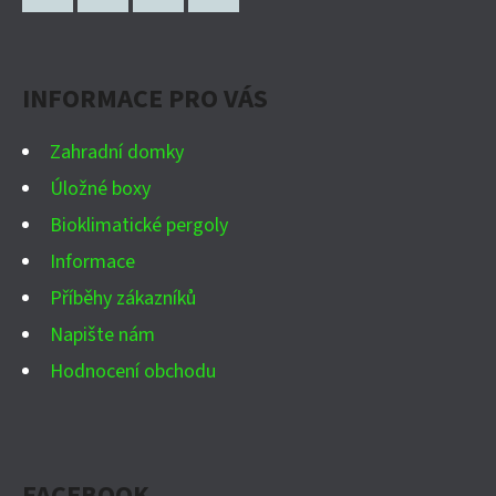
P
Facebook
Instagram
WhatsApp
YouTube
A
INFORMACE PRO VÁS
T
Í
Zahradní domky
Úložné boxy
Bioklimatické pergoly
Informace
Příběhy zákazníků
Napište nám
Hodnocení obchodu
FACEBOOK