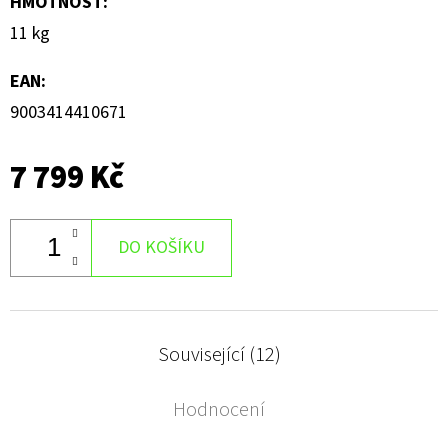
HMOTNOST
:
11 kg
EAN
:
9003414410671
7 799 Kč
DO KOŠÍKU
Související (12)
Hodnocení