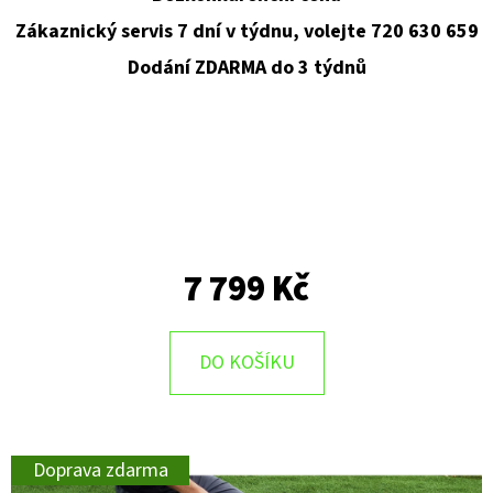
Zákaznický servis 7 dní v týdnu, volejte 720 630 659
D
Dodání ZDARMA do 3 týdnů
O
P
O
R
U
Č
U
J
7 799 Kč
E
M
E
DO KOŠÍKU
Doprava zdarma