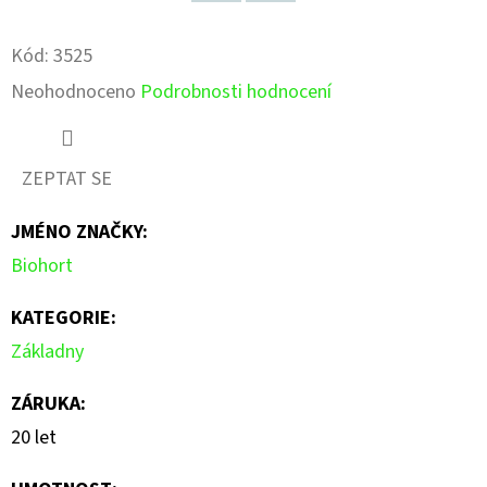
Facebook
Pinterest
Kód:
3525
Průměrné
Neohodnoceno
Podrobnosti hodnocení
hodnocení
produktu
ZEPTAT SE
je
JMÉNO ZNAČKY
:
0,0
Biohort
z
5
KATEGORIE
:
hvězdiček.
Základny
ZÁRUKA
:
20 let