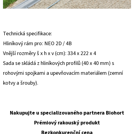
E
T
E
N
Technická specifikace:
A
Hliníkový rám pro: NEO 2D / 4B
J
Vnější rozměry š x h x v (cm): 334 x 222 x 4
Í
Sada se skládá z hliníkových profilů (40 x 40 mm) s
T
rohovými spojkami a upevňovacím materiálem (zemní
?
kotvy a šrouby).
Nakupujte u specializovaného partnera Biohort
HLEDAT
Prémiový rakouský produkt
Bezkonkurenční cena