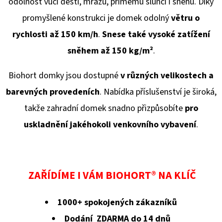
odolnost vůči dešti, mrazu, přímému slunci i sněhu. Díky
promyšlené konstrukci je domek odolný
větru o
rychlosti až 150 km/h
.
Snese také vysoké zatížení
sněhem až 150 kg/
m²
.
Biohort domky jsou dostupné
v různých velikostech a
barevných provedeních
. Nabídka příslušenství je široká,
takže zahradní domek snadno přizpůsobíte
pro
uskladnění jakéhokoli venkovního vybavení
.
ZAŘÍDÍME I VÁM BIOHORT® NA KLÍČ
1000+ spokojených zákazníků
Dodání ZDARMA do 14 dnů