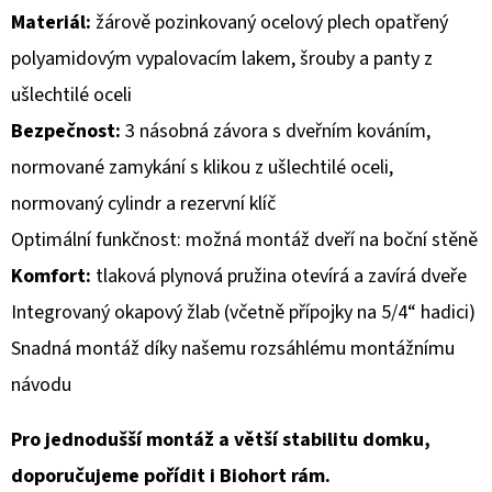
Materiál:
žárově pozinkovaný ocelový plech opatřený
D
polyamidovým vypalovacím lakem, šrouby a panty z
O
ušlechtilé oceli
P
Bezpečnost:
3 násobná závora s dveřním kováním,
O
R
normované zamykání s klikou z ušlechtilé oceli,
U
normovaný cylindr a rezervní klíč
Č
Optimální funkčnost: možná montáž dveří na boční stěně
U
J
Komfort:
tlaková plynová pružina otevírá a zavírá dveře
E
Integrovaný okapový žlab (včetně přípojky na 5/4“ hadici)
M
Snadná montáž díky našemu rozsáhlému montážnímu
E
návodu
Pro jednodušší montáž a větší stabilitu domku,
doporučujeme pořídit i Biohort rám.