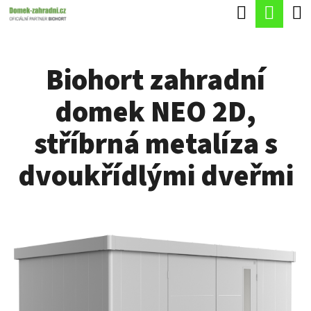
K
Hledat
Náku
Přejít
O
Zpět
Zpět
na
koší
Š
obsah
Biohort zahradní
Í
C
K
domek NEO 2D,
O
P
stříbrná metalíza s
O
dvoukřídlými dveřmi
T
Ř
E
B
U
J