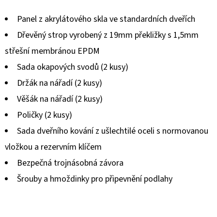
produktu
Panel z akrylátového skla ve standardních dveřích
je
Dřevěný strop vyrobený z 19mm překližky s 1,5mm
5,0
střešní membránou EPDM
z
Sada okapových svodů (2 kusy)
5
Držák na nářadí (2 kusy)
hvězdiček.
Věšák na nářadí (2 kusy)
Poličky (2 kusy)
Sada dveřního kování z ušlechtilé oceli s normovanou
vložkou a rezervním klíčem
Bezpečná trojnásobná závora
Šrouby a hmoždinky pro připevnění podlahy