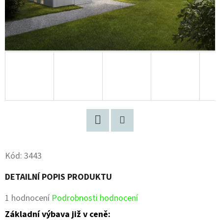
Facebook
Pinterest
Kód:
3443
DETAILNÍ POPIS PRODUKTU
Průměrné
1 hodnocení
Podrobnosti hodnocení
hodnocení
Základní výbava již v ceně: