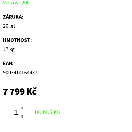
hvězdiček.
Velikost 200
ZÁRUKA
:
20 let
HMOTNOST
:
17 kg
EAN
:
9003414164437
7 799 Kč
DO KOŠÍKU