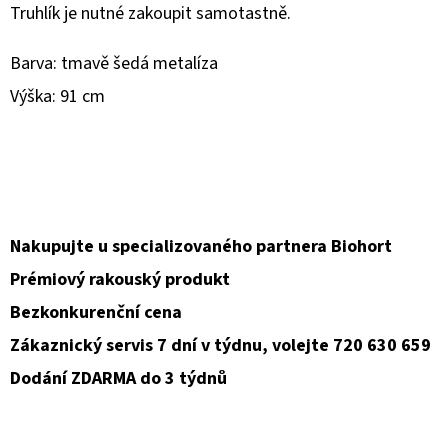
Truhlík je nutné zakoupit samotastně.
D
Barva: tmavě šedá metalíza
O
P
Výška: 91 cm
O
R
U
Č
U
Nakupujte u specializovaného partnera Biohort
J
E
Prémiový rakouský produkt
M
Bezkonkurenční cena
E
Zákaznický servis 7 dní v týdnu, volejte 720 630 659
Dodání ZDARMA do 3 týdnů