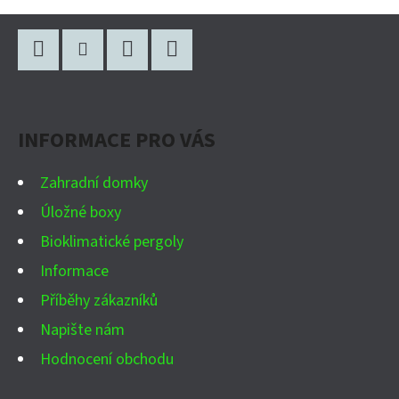
Z
Á
P
Facebook
Instagram
WhatsApp
YouTube
A
INFORMACE PRO VÁS
T
Í
Zahradní domky
Úložné boxy
Bioklimatické pergoly
Informace
Příběhy zákazníků
Napište nám
Hodnocení obchodu