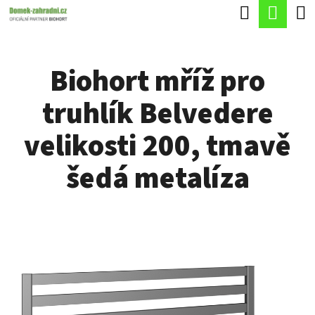
K
Hledat
Náku
Přejít
O
Zpět
Zpět
na
koší
Š
obsah
Biohort mříž pro
Í
C
K
truhlík Belvedere
O
P
velikosti 200, tmavě
O
šedá metalíza
T
Ř
E
B
U
J