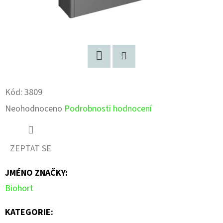
Facebook
Pinterest
Kód:
3809
Průměrné
Neohodnoceno
Podrobnosti hodnocení
hodnocení
produktu
ZEPTAT SE
je
JMÉNO ZNAČKY
:
0,0
Biohort
z
5
KATEGORIE
: