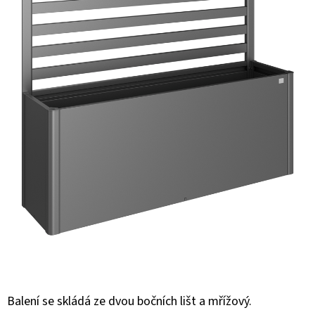
E
T
E
N
A
J
Í
T
?
HLEDAT
Balení se skládá ze dvou bočních lišt a mřížový.