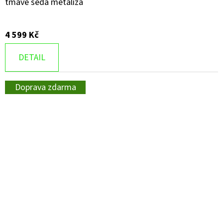
tmavě šedá metalíza
4 599 Kč
DETAIL
Doprava zdarma