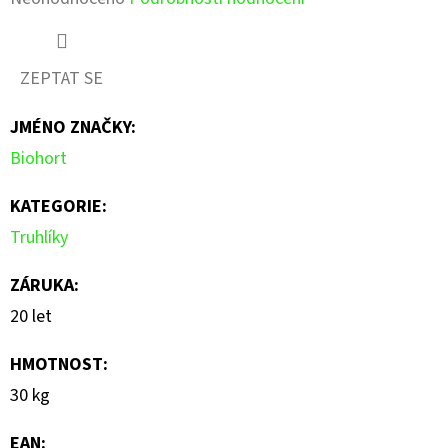
hodnocení
produktu
ZEPTAT SE
je
JMÉNO ZNAČKY
:
0,0
Biohort
z
5
KATEGORIE
:
hvězdiček.
Truhlíky
ZÁRUKA
:
20 let
HMOTNOST
:
30 kg
EAN
: