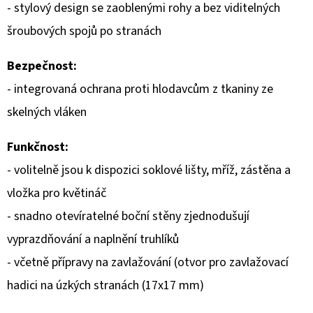
- stylový design se zaoblenými rohy a bez viditelných
D
šroubových spojů po stranách
O
P
Bezpečnost:
O
- integrovaná ochrana proti hlodavcům z tkaniny ze
R
skelných vláken
U
Č
Funkčnost:
U
- volitelně jsou k dispozici soklové lišty, mříž, zástěna a
J
E
vložka pro květináč
M
- snadno otevíratelné boční stěny zjednodušují
E
vyprazdňování a naplnění truhlíků
- včetně přípravy na zavlažování (otvor pro zavlažovací
hadici na úzkých stranách (17x17 mm)