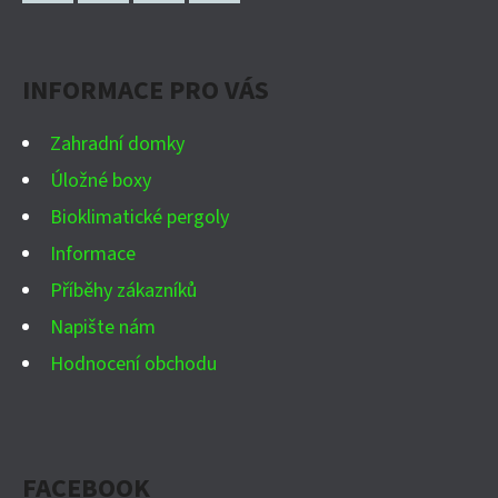
P
Facebook
Instagram
WhatsApp
YouTube
A
INFORMACE PRO VÁS
T
Í
Zahradní domky
Úložné boxy
Bioklimatické pergoly
Informace
Příběhy zákazníků
Napište nám
Hodnocení obchodu
FACEBOOK