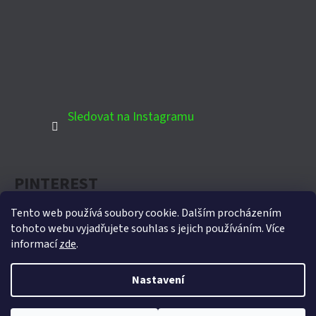
Sledovat na Instagramu
PINTEREST
Tento web používá soubory cookie. Dalším procházením
tohoto webu vyjadřujete souhlas s jejich používáním. Více
informací
zde
.
Oficiální partner Biohort pro Českou republiku
Nastavení
Vytvořil Shoptet
Copyright 2026
Domek-zahradni.cz
. Všechna práva