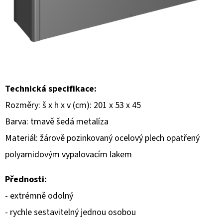
E
T
E
N
A
J
Technická specifikace:
Í
Rozměry: š x h x v (cm): 201 x 53 x 45
T
Barva: tmavě šedá metalíza
?
Materiál: žárově pozinkovaný ocelový plech opatřený
polyamidovým vypalovacím lakem
Přednosti:
HLEDAT
- extrémně odolný
- rychle sestavitelný jednou osobou