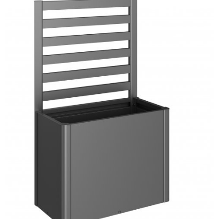
E
T
E
N
A
J
Í
T
?
HLEDAT