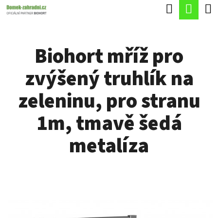
K
Hledat
Náku
Přejít
O
Zpět
Zpět
na
koší
Š
obsah
Biohort mříž pro
Í
C
K
zvýšený truhlík na
O
P
zeleninu, pro stranu
O
1m, tmavě šedá
T
Ř
metalíza
E
B
U
J