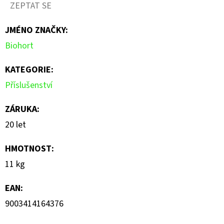
ZEPTAT SE
je
JMÉNO ZNAČKY
:
0,0
Biohort
z
5
KATEGORIE
:
hvězdiček.
Příslušenství
ZÁRUKA
:
20 let
HMOTNOST
:
11 kg
EAN
:
9003414164376