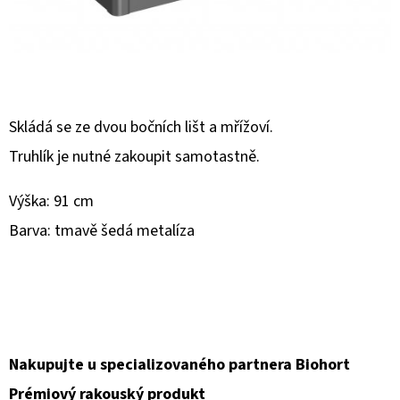
D
O
P
O
Skládá se ze dvou bočních lišt a mřížoví.
R
U
Truhlík je nutné zakoupit samotastně.
Č
U
Výška: 91 cm
J
Barva: tmavě šedá metalíza
E
M
E
Nakupujte u specializovaného partnera Biohort
Prémiový rakouský produkt