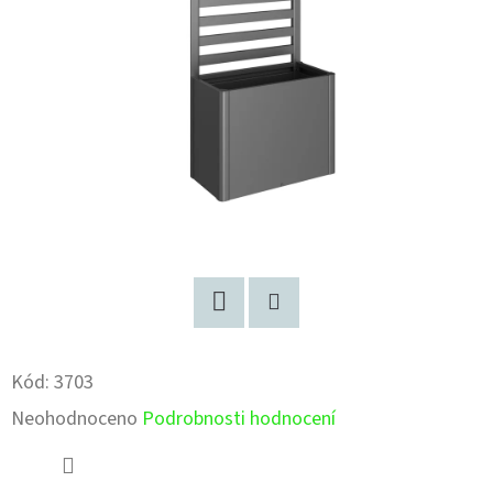
Facebook
Pinterest
Kód:
3703
Průměrné
Neohodnoceno
Podrobnosti hodnocení
hodnocení
produktu