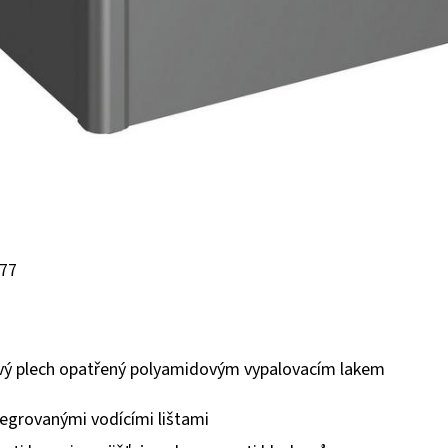
 77
ový plech opatřený polyamidovým vypalovacím lakem
ntegrovanými vodícími lištami