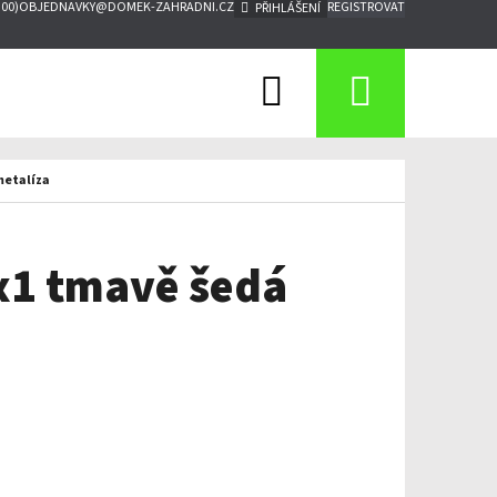
:00)
OBJEDNAVKY@DOMEK-ZAHRADNI.CZ
REGISTROVAT
PŘIHLÁŠENÍ
Hledat
Nákupn
košík
metalíza
1x1 tmavě šedá