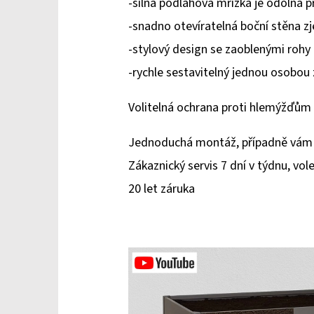
-silná podlahová mřížka je odolná p
-snadno otevíratelná boční stěna z
-stylový design se zaoblenými rohy 
-rychle sestavitelný jednou osobou
Volitelná ochrana proti hlemýžďům a 
Jednoduchá montáž, případně vám 
Zákaznický servis 7 dní v týdnu, vol
20 let záruka