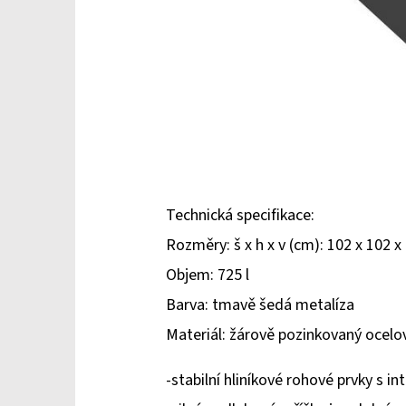
Technická specifikace:
Rozměry: š x h x v (cm): 102 x 102 x
Objem: 725 l
Barva: tmavě šedá metalíza
Materiál: žárově pozinkovaný ocel
-stabilní hliníkové rohové prvky s i