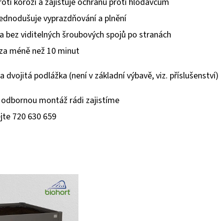
roti korozi a zajišťuje ochranu proti hlodavcům
jednodušuje vyprazdňování a plnění
a bez viditelných šroubových spojů po stranách
 za méně než 10 minut
dvojitá podlážka (není v základní výbavě, viz. příslušenství)
odbornou montáž rádi zajistíme
ejte 720 630 659