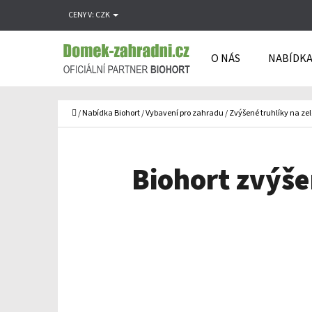
K
Přejít
CENY V:
CZK
O
Zpět
Zpět
na
Š
do
do
obsah
O NÁS
NABÍDKA
Í
obchodu
obchodu
C
K
Domů
/
Nabídka Biohort
/
Vybavení pro zahradu
/
Zvýšené truhlíky na ze
Biohort zvýše