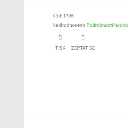
Kód:
1326
Průměrné
Neohodnoceno
Podrobnosti hodno
hodnocení
produktu
TISK
ZEPTAT SE
je
0,0
z
5
hvězdiček.