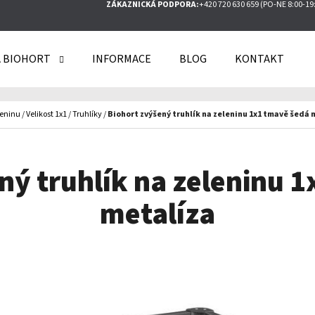
ZÁKAZNICKÁ PODPORA:
+420 720 630 659 (PO-NE 8:00-19
 BIOHORT
INFORMACE
BLOG
KONTAKT
O POTŘEBUJETE NAJÍT?
leninu
/
Velikost 1x1
/
Truhlíky
/
Biohort zvýšený truhlík na zeleninu 1x1 tmavě šedá 
HLEDAT
ný truhlík na zeleninu 
metalíza
DOPORUČUJEME