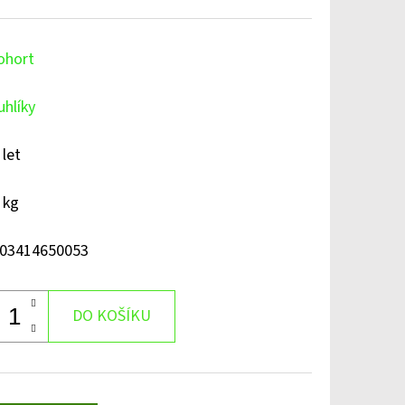
ohort
uhlíky
 let
 kg
03414650053
DO KOŠÍKU