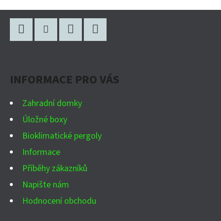
Z
Á
P
Facebook
Instagram
WhatsApp
YouTube
A
INFORMACE PRO VÁS
T
Í
Zahradní domky
Úložné boxy
Bioklimatické pergoly
Informace
Příběhy zákazníků
Napište nám
Hodnocení obchodu