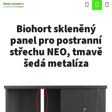
K
Hledat
Náku
Přejít
O
Zpět
Zpět
na
koší
Š
obsah
Biohort skleněný
Í
C
K
panel pro postranní
O
P
střechu NEO, tmavě
O
šedá metalíza
T
Ř
E
B
U
J