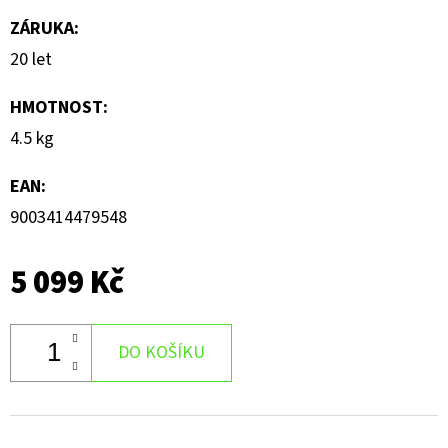
ZÁRUKA
:
20 let
HMOTNOST
:
4.5 kg
EAN
:
9003414479548
5 099 Kč
DO KOŠÍKU