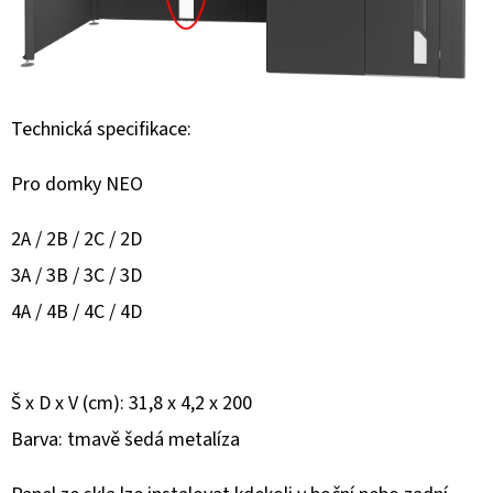
E
T
E
N
Technická specifikace:
A
J
Pro domky NEO
Í
2A / 2B / 2C / 2D
T
3A / 3B / 3C / 3D
?
4A / 4B / 4C / 4D
Š x D x V (cm): 31,8 x 4,2 x 200
HLEDAT
Barva: tmavě šedá metalíza