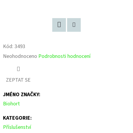
Facebook
Pinterest
Kód:
3493
Průměrné
Neohodnoceno
Podrobnosti hodnocení
hodnocení
produktu
ZEPTAT SE
je
JMÉNO ZNAČKY
:
0,0
Biohort
z
5
KATEGORIE
:
hvězdiček.
Příslušenství