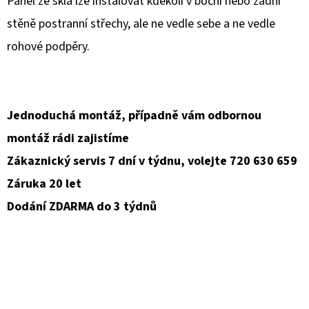
Panel ze skla lze instalovat kdekoli v boční nebo zadní
stěně postranní střechy, ale ne vedle sebe a ne vedle
D
O
rohové podpěry.
P
O
R
Jednoduchá montáž, případně vám odbornou
U
Č
montáž rádi zajistíme
U
Zákaznický servis 7 dní v týdnu, volejte 720 630 659
J
Záruka 20 let
E
Dodání ZDARMA do 3 týdnů
M
E