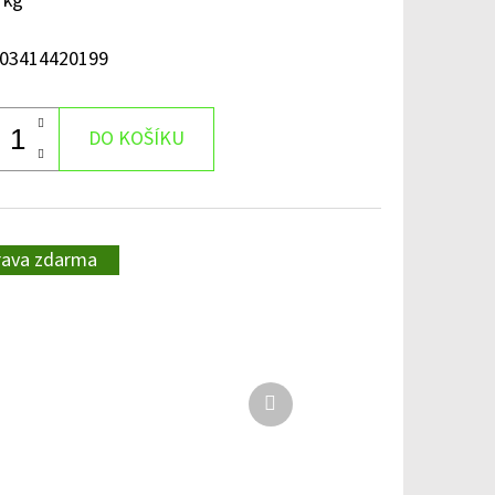
 kg
03414420199
DO KOŠÍKU
rava zdarma
Další
produkt