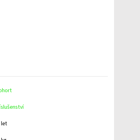
ohort
íslušenství
 let