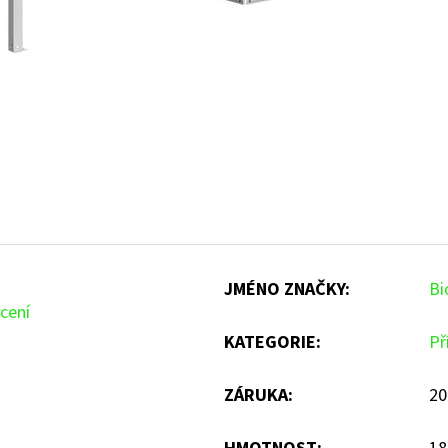
JMÉNO ZNAČKY
:
Bi
cení
KATEGORIE
:
Př
ZÁRUKA
:
20