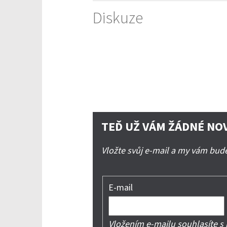
Diskuze
TEĎ UŽ VÁM ŽÁDNÉ NO
Vložte svůj e-mail a my vám bu
E-mail
Vložením e-mailu souhlasíte s