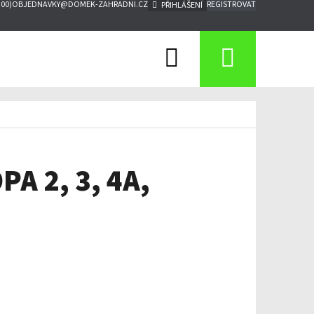
:00)
OBJEDNAVKY@DOMEK-ZAHRADNI.CZ
REGISTROVAT
PŘIHLÁŠENÍ
Hledat
Nákupn
košík
PA 2, 3, 4A,