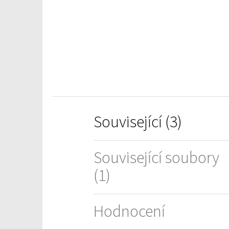
z
5
hvězdiček.
Související (3)
Související soubory
(1)
Hodnocení