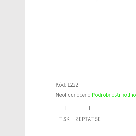
Kód:
1222
Průměrné
Neohodnoceno
Podrobnosti hodno
hodnocení
produktu
TISK
ZEPTAT SE
je
0,0