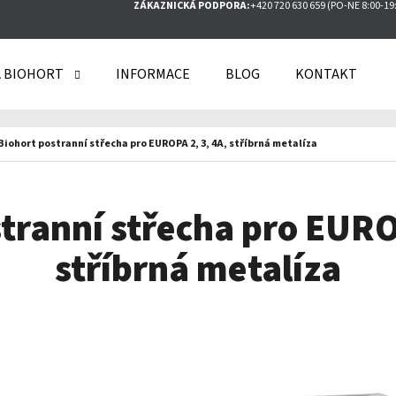
ZÁKAZNICKÁ PODPORA:
+420 720 630 659 (PO-NE 8:00-19
 BIOHORT
INFORMACE
BLOG
KONTAKT
O POTŘEBUJETE NAJÍT?
Biohort postranní střecha pro EUROPA 2, 3, 4A, stříbrná metalíza
HLEDAT
tranní střecha pro EURO
stříbrná metalíza
DOPORUČUJEME