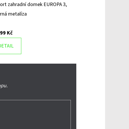
ort zahradní domek EUROPA 3,
brná metalíza
699 Kč
DETAIL
opu.