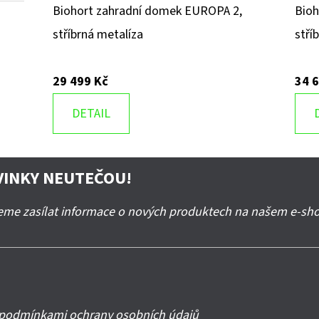
Biohort zahradní domek EUROPA 2,
Bioh
stříbrná metalíza
stří
29 499 Kč
34 
DETAIL
VINKY NEUTEČOU!
deme zasílat informace o nových produktech na našem e-sh
podmínkami ochrany osobních údajů