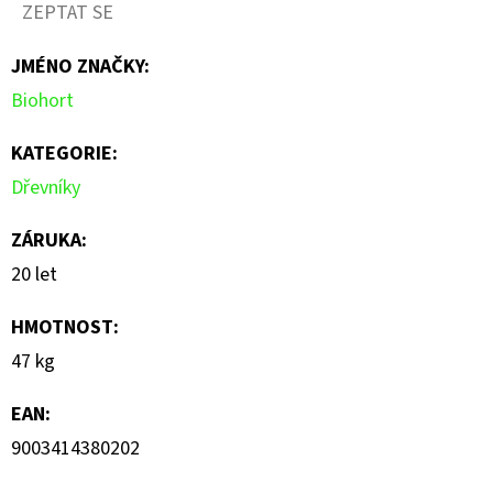
ZEPTAT SE
JMÉNO ZNAČKY
:
Biohort
KATEGORIE
:
Dřevníky
ZÁRUKA
:
20 let
HMOTNOST
:
47 kg
EAN
:
9003414380202