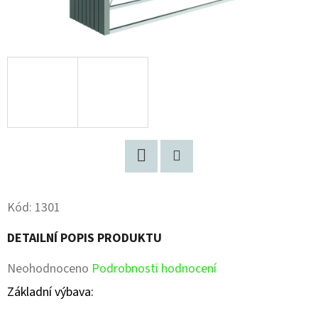
Facebook
Pinterest
Kód:
1301
DETAILNÍ POPIS PRODUKTU
Průměrné
Neohodnoceno
Podrobnosti hodnocení
hodnocení
Základní výbava:
produktu