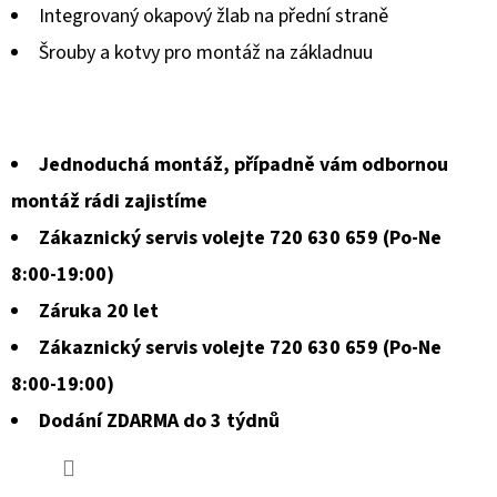
Integrovaný okapový žlab na přední straně
je
Šrouby a kotvy pro montáž na základnuu
0,0
z
5
Jednoduchá montáž, případně vám odbornou
hvězdiček.
montáž rádi zajistíme
Zákaznický servis volejte 720 630 659 (Po-Ne
8:00-19:00)
Záruka 20 let
Zákaznický servis volejte 720 630 659 (Po-Ne
8:00-19:00)
Dodání ZDARMA do 3 týdnů