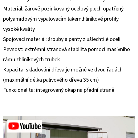
Materiál: žárově pozinkovaný ocelový plech opatřený
D
polyamidovým vypalovacím lakem,hliníkové profily
O
P
vysoké kvality
O
Spojovací materiál: šrouby a panty z ušlechtilé oceli
R
Pevnost: extrémní stranová stabilita pomocí masívního
U
rámu zhliníkových trubek
Č
U
Kapacita: skladování dřeva je možné ve dvou řadách
J
(maximální délka palivového dřeva 35 cm)
E
Funkcionalita: integrovaný okap na přední straně
M
E