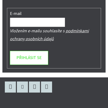
E-mail
Vložením e-mailu souhlasíte s
podmínkami
ochrany osobních údajů
PŘIHLÁSIT SE
Z
Á
P
Facebook
Instagram
WhatsApp
YouTube
A