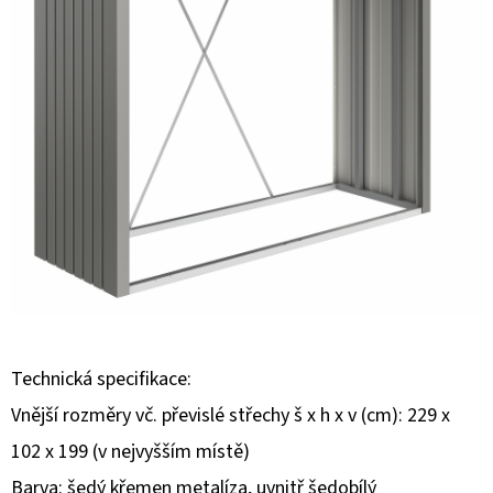
E
T
E
N
A
J
Í
T
?
Technická specifikace:
Vnější rozměry vč. převislé střechy š x h x v (cm): 229 x
HLEDAT
102 x 199 (v nejvyšším místě)
Barva: šedý křemen metalíza, uvnitř šedobílý