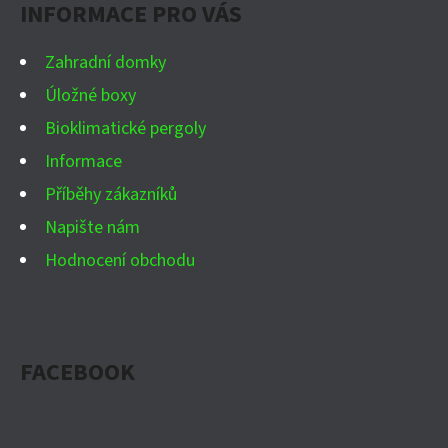
INFORMACE PRO VÁS
T
Í
Zahradní domky
Úložné boxy
Bioklimatické pergoly
Informace
Příběhy zákazníků
Napište nám
Hodnocení obchodu
FACEBOOK