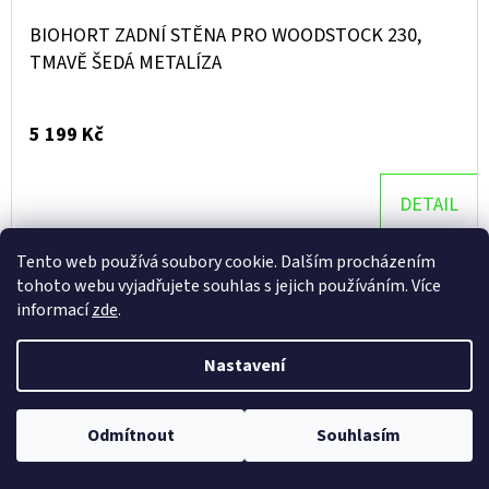
BIOHORT ZADNÍ STĚNA PRO WOODSTOCK 230,
TMAVĚ ŠEDÁ METALÍZA
5 199 Kč
DETAIL
Tento web používá soubory cookie. Dalším procházením
tohoto webu vyjadřujete souhlas s jejich používáním. Více
Doprava zdarma
informací
zde
.
Nastavení
Odmítnout
Souhlasím