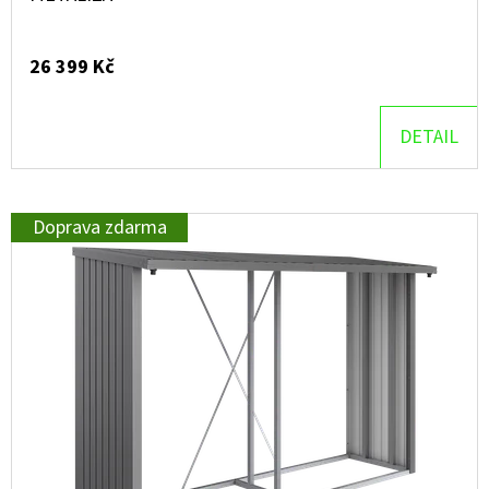
T
Ů
26 399 Kč
DETAIL
Doprava zdarma