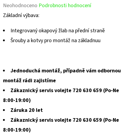
Průměrné
Neohodnoceno
Podrobnosti hodnocení
hodnocení
Základní výbava:
produktu
Integrovaný okapový žlab na přední straně
je
Šrouby a kotvy pro montáž na základnuu
0,0
z
5
Jednoduchá montáž, případně vám odbornou
hvězdiček.
montáž rádi zajistíme
Zákaznický servis volejte 720 630 659 (Po-Ne
8:00-19:00)
Záruka 20 let
Zákaznický servis volejte 720 630 659 (Po-Ne
8:00-19:00)