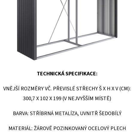
E
T
E
N
A
J
Í
T
TECHNICKÁ SPECIFIKACE:
?
VNĚJŠÍ ROZMĚRY VČ. PŘEVISLÉ STŘECHY Š X H X V (CM):
300,7 X 102 X 199 (V NEJVYŠŠÍM MÍSTĚ)
BARVA: STŘÍBRNÁ METALÍZA, UVNITŘ ŠEDOBÍLÝ
HLEDAT
MATERIÁL: ŽÁROVĚ POZINKOVANÝ OCELOVÝ PLECH