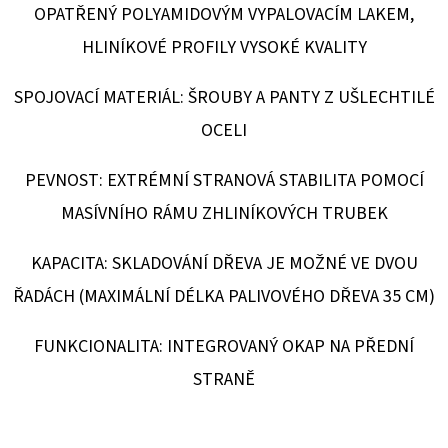
OPATŘENÝ POLYAMIDOVÝM VYPALOVACÍM LAKEM,
D
HLINÍKOVÉ PROFILY VYSOKÉ KVALITY
O
P
SPOJOVACÍ MATERIÁL: ŠROUBY A PANTY Z UŠLECHTILÉ
O
OCELI
R
U
PEVNOST: EXTRÉMNÍ STRANOVÁ STABILITA POMOCÍ
Č
MASÍVNÍHO RÁMU ZHLINÍKOVÝCH TRUBEK
U
J
KAPACITA: SKLADOVÁNÍ DŘEVA JE MOŽNÉ VE DVOU
E
ŘADÁCH (MAXIMÁLNÍ DÉLKA PALIVOVÉHO DŘEVA 35 CM)
M
E
FUNKCIONALITA: INTEGROVANÝ OKAP NA PŘEDNÍ
STRANĚ