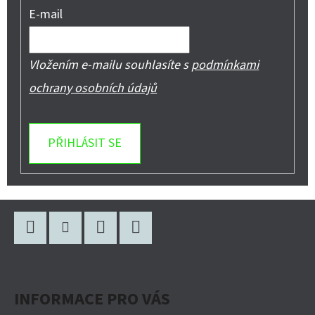
E-mail
Vložením e-mailu souhlasíte s
podmínkami
ochrany osobních údajů
PŘIHLÁSIT SE
Z
Á
P
Facebook
Instagram
WhatsApp
YouTube
A
INFORMACE PRO VÁS
T