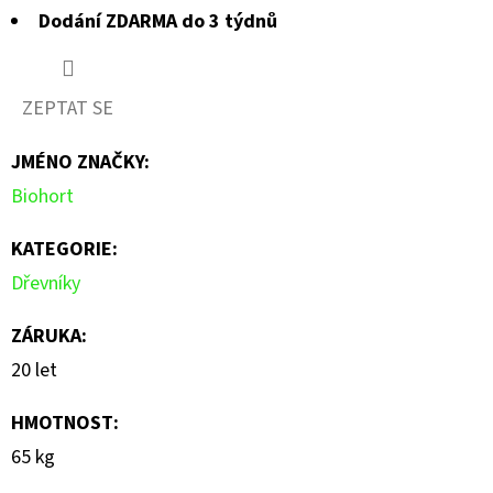
Dodání ZDARMA do 3 týdnů
ZEPTAT SE
JMÉNO ZNAČKY
:
Biohort
KATEGORIE
:
Dřevníky
ZÁRUKA
:
20 let
HMOTNOST
:
65 kg