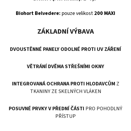
D
Biohort Belvedere:
pouze velikost
200 MAXI
O
P
ZÁKLADNÍ VÝBAVA
O
R
DVOUSTĚNNÉ PANELY ODOLNÉ PROTI UV ZÁŘENÍ
U
Č
U
VĚTRÁNÍ DVĚMA STŘEŠNÍMI OKNY
J
E
INTEGROVANÁ OCHRANA PROTI HLODAVCŮM
Z
M
TKANINY ZE SKELNÝCH VLÁKEN
E
POSUVNÉ PRVKY V PŘEDNÍ ČÁSTI
PRO POHODLNÝ
PŘÍSTUP