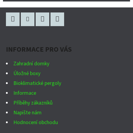
Z
Á
P
Facebook
Instagram
WhatsApp
YouTube
A
INFORMACE PRO VÁS
T
Í
Zahradní domky
Úložné boxy
Bioklimatické pergoly
Informace
Příběhy zákazníků
Napište nám
Hodnocení obchodu