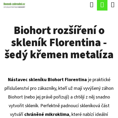
K
Hledat
Náku
Přejít
O
Zpět
Zpět
na
koší
Š
obsah
Biohort rozšíření o
Í
C
K
skleník Florentina -
O
P
šedý křemen metalíza
O
T
Ř
Nástavec skleníku Biohort Florentina
je praktické
E
příslušenství pro zákazníky, kteří už mají vyvýšený záhon
B
Biohort (nebo jej právě pořizují) a chtějí z něj snadno
U
vytvořit skleník. Perfektně padnoucí skleníková část
J
vytváří
chráněné mikroklima
, které nabízí ideální