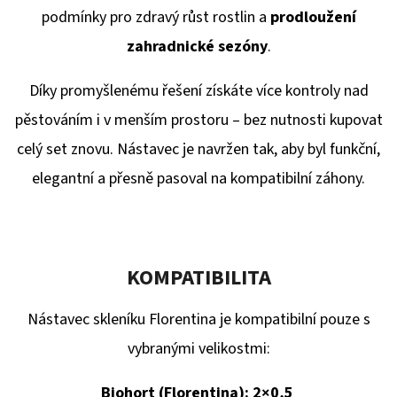
E
podmínky pro zdravý růst rostlin a
prodloužení
T
zahradnické sezóny
.
E
N
Díky promyšlenému řešení získáte více kontroly nad
A
pěstováním i v menším prostoru – bez nutnosti kupovat
J
celý set znovu. Nástavec je navržen tak, aby byl funkční,
Í
elegantní a přesně pasoval na kompatibilní záhony.
T
?
KOMPATIBILITA
Nástavec skleníku Florentina je kompatibilní pouze s
HLEDAT
vybranými velikostmi:
Biohort (Florentina):
2×0,5